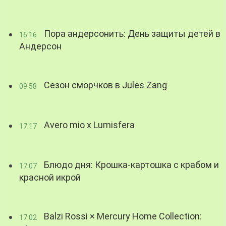
Пора андерсонить: День защиты детей в
16:16
Андерсон
Сезон сморчков в Jules Zang
09:58
Avero mio x Lumisfera
17:17
Блюдо дня: Крошка-картошка с крабом и
17:07
красной икрой
Balzi Rossi × Mercury Home Collection:
17:02