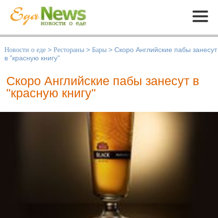
Меню
Новости о еде
>
Рестораны
>
Бары
>
Скоро Английские пабы занесут
в "красную книгу"
Скоро Английские пабы занесут в
"красную книгу"