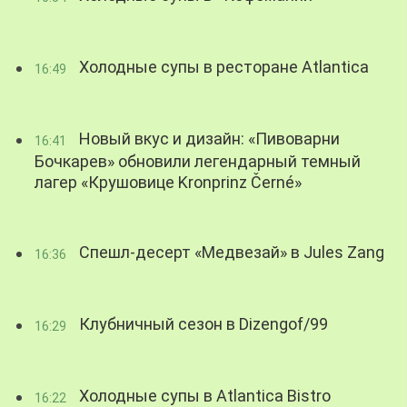
Холодные супы в ресторане Atlantica
16:49
Новый вкус и дизайн: «Пивоварни
16:41
Бочкарев» обновили легендарный темный
лагер «Крушовице Kronprinz Černé»
Спешл-десерт «Медвезай» в Jules Zang
16:36
Клубничный сезон в Dizengof/99
16:29
Холодные супы в Atlantica Bistro
16:22