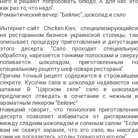
него и решают попробовать блюдо. А для нас это
как раз то, что надо".
Романтический вечер: "Бейлис", шоколад и сало
Интернет-сайт Chicken.Kiev, специализирующийся
на ресторанном бизнесе украинской столицы, так
описывает процедуру приготовления и дегустации
этого десерта: "Сало проходит специальную
обработку, нарезается тонкими полосками и сверху
поливается шоколадом, приготовленным по
специальному рецепту шеф-повара ресторана".
Причем точный рецепт содержится в строжайшем
секрете. Кусочки сала в шоколаде надеваются на
шпажки. В "Царском селе" сало в шоколаде
предлагают отведать в сочетании с нежным и
ароматным ликером "Бейлис".
Новицкий говорит, что технология приготовления
десерта позволяет избавиться от дисгармонии
между сладким шоколадом и соленым салом: "Если
вам не скажут заранее, что это сало, вы никогда
сами не догадаетесь, что вы только что его ели".