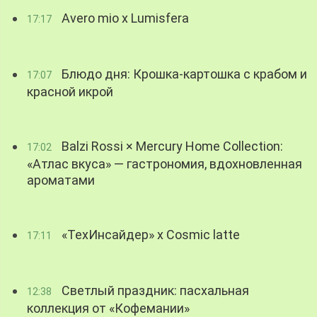
Avero mio x Lumisfera
17:17
Блюдо дня: Крошка-картошка с крабом и
17:07
красной икрой
Balzi Rossi × Mercury Home Collection:
17:02
«Атлас вкуса» — гастрономия, вдохновленная
ароматами
«ТехИнсайдер» х Cosmic latte
17:11
Светлый праздник: пасхальная
12:38
коллекция от «Кофемании»