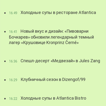
Холодные супы в ресторане Atlantica
16:49
Новый вкус и дизайн: «Пивоварни
16:41
Бочкарев» обновили легендарный темный
лагер «Крушовице Kronprinz Černé»
Спешл-десерт «Медвезай» в Jules Zang
16:36
Клубничный сезон в Dizengof/99
16:29
Холодные супы в Atlantica Bistro
16:22