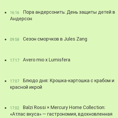
Пора андерсонить: День защиты детей в
16:16
Андерсон
Сезон сморчков в Jules Zang
09:58
Avero mio x Lumisfera
17:17
Блюдо дня: Крошка-картошка с крабом и
17:07
красной икрой
Balzi Rossi × Mercury Home Collection:
17:02
«Атлас вкуса» — гастрономия, вдохновленная