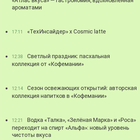
«Атлас вкуса» — гастрономия, вдохновленная
ароматами
«ТехИнсайдер» х Cosmic latte
17:11
Светлый праздник: пасхальная
12:38
коллекция от «Кофемании»
Сезон освежающих открытий: авторская
12:14
коллекция напитков в «Кофемании»
Водка «Талка», «Зелёная Марка» и «Роса»
12:21
переходит на спирт «Альфа»: новый уровень
чистоты вкуса