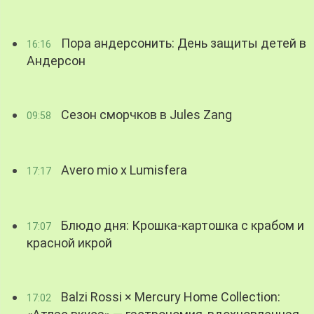
Пора андерсонить: День защиты детей в
16:16
Андерсон
Сезон сморчков в Jules Zang
09:58
Avero mio x Lumisfera
17:17
Блюдо дня: Крошка-картошка с крабом и
17:07
красной икрой
Balzi Rossi × Mercury Home Collection:
17:02