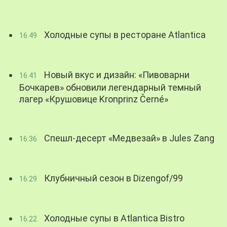
Холодные супы в ресторане Atlantica
16:49
Новый вкус и дизайн: «Пивоварни
16:41
Бочкарев» обновили легендарный темный
лагер «Крушовице Kronprinz Černé»
Спешл-десерт «Медвезай» в Jules Zang
16:36
Клубничный сезон в Dizengof/99
16:29
Холодные супы в Atlantica Bistro
16:22