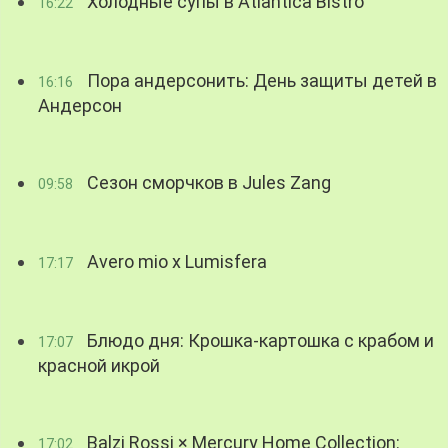
Холодные супы в Atlantica Bistro
16:22
Пора андерсонить: День защиты детей в
16:16
Андерсон
Сезон сморчков в Jules Zang
09:58
Avero mio x Lumisfera
17:17
Блюдо дня: Крошка-картошка с крабом и
17:07
красной икрой
Balzi Rossi × Mercury Home Collection:
17:02