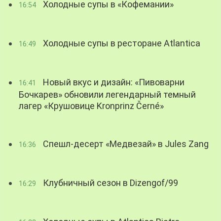
Холодные супы в «Кофемании»
16:54
Холодные супы в ресторане Atlantica
16:49
Новый вкус и дизайн: «Пивоварни
16:41
Бочкарев» обновили легендарный темный
лагер «Крушовице Kronprinz Černé»
Спешл-десерт «Медвезай» в Jules Zang
16:36
Клубничный сезон в Dizengof/99
16:29