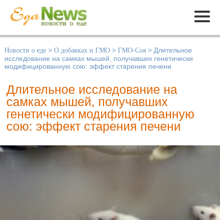
Меню
Новости о еде
>
О добавках и ГМО
>
ГМО-Соя
>
Длительное
исследование на самках мышей, получавших генетически
модифицированную сою: эффект старения печени
Длительное исследование на
самках мышей, получавших
генетически модифицированную
сою: эффект старения печени