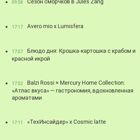
Сезон сморчков в Jules Zang
09:58
Avero mio x Lumisfera
17:17
Блюдо дня: Крошка-картошка с крабом и
17:07
красной икрой
Balzi Rossi × Mercury Home Collection:
17:02
«Атлас вкуса» — гастрономия, вдохновленная
ароматами
«ТехИнсайдер» х Cosmic latte
17:11