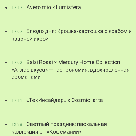
Avero mio x Lumisfera
17:17
Блюдо дня: Крошка-картошка с крабом и
17:07
красной икрой
Balzi Rossi × Mercury Home Collection:
17:02
«Атлас вкуса» — гастрономия, вдохновленная
ароматами
«ТехИнсайдер» х Cosmic latte
17:11
Светлый праздник: пасхальная
12:38
коллекция от «Кофемании»