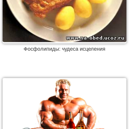
Фосфолипиды: чудеса исцеления