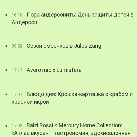
Пора андерсонить: День защиты детей в
16:16
Андерсон
Сезон сморчков в Jules Zang
09:58
Avero mio x Lumisfera
17:17
Блюдо дня: Крошка-картошка с крабом и
17:07
красной икрой
Balzi Rossi × Mercury Home Collection:
17:02
«Атлас вкуса» — гастрономия, вдохновленная