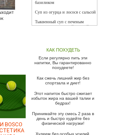
базиликом
ыходит
Суп из огурца и лосося с сальсой
ок
Тыквенный суп с печеным
чесноком и томатной сальсой
Грибной суп
Томатный суп с кремом из
КАК ПОХУДЕТЬ
красного перца
Если регулярно пить эти
Парижский луковый суп
напитки, Вы гарантированно
похудеете!
Суп из спаржи и горошка с
сыром пармезан
Как сжечь лишний жир без
спортзала и диет!
Суп-крем из цветной капусты
Этот напиток быстро сжигает
Французский луковый суп
избыток жира на вашей талии и
бедрах!
Суп из баклажанов с моцареллой
и гремолатой
Принимайте эту смесь 2 раза в
Грибной крем-суп с кростини с
день и быстро худейте без
козьим сыром
физической нагрузки!
И BOSCO
ЭСТЕТИКА
Суп мисо с зеленым луком и
Худеем без особых усилий,