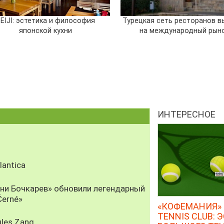
EIJI: эстетика и философия
Турецкая сеть ресторанов в
японской кухни
на международный рын
ИНТЕРЕСНОЕ
antica
рни Бочкарев» обновили легендарный
Černé»
«КОФЕМАНИЯ» 
TENNIS CLUB: 
les Zang