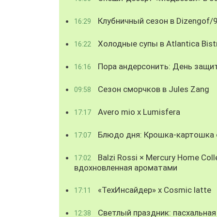
Клубничный сезон в Dizengof/
16:29
Холодные супы в Atlantica Bist
16:22
Пора андерсонить: День защи
16:16
Сезон сморчков в Jules Zang
09:58
Avero mio x Lumisfera
17:17
Блюдо дня: Крошка-картошка с
17:07
Balzi Rossi × Mercury Home Coll
17:02
вдохновленная ароматами
«ТехИнсайдер» х Cosmic latte
17:11
Светлый праздник: пасхальная
12:38