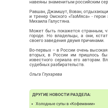
навеяны знаменитым российским се
Равшан, Джамшут, Вован, отдыхающий
и тренер Омского «ГазМяса» - герои
Михаила Галустяна.
Может быть покажется странным, чт
городе. Но владельцы, а они, кста
своего заведения двумя причинами.
Во-первых – в России очень высока
вторых, в России им пришлось бы
известного сериала его авторам. В
судебных разбирательств.
Ольга Глухарева
ДРУГИЕ НОВОСТИ РАЗДЕЛА:
Холодные супы в «Кофемании»