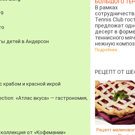
БОЛЬШОГО ТЕ
В рамках
99
сотрудничеств
Tennis Club гос
предложат од
ro
десерт в форм
теннисного мяч
ты детей в Андерсон
нежную компози
Подробнее...
РЕЦЕПТ ОТ ШЕ
 крабом и красной икрой
ection: «Атлас вкуса» — гастрономия,
Рецепт малиновог
 коллекция от «Кофемании»