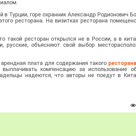
риалом.
 в Турции, горе охранник Александр Родионович Б
 этого ресторана. На визитках ресторана помещен
о такой ресторан открылся не в России, а в кит
ти, русские, объясняют свой выбор местораспол
я арендная плата для содержания такого
ресторан
 выплачивать компенсацию за использование об
ладельцы надеются, что авторы не поедут в Кит