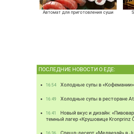
Автомат для приготовления суши
S
ПОСЛЕДНИЕ НОВОСТИ О ЕДЕ:
Холодные супы в «Кофемании»
16:54
Холодные супы в ресторане Atl
16:49
Новый вкус и дизайн: «Пивова
16:41
темный лагер «Крушовице Kronprinz 
Спешл-десерт «Медвезай» в Ju
16:36