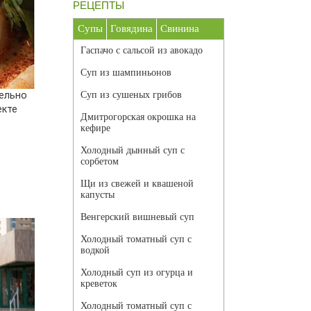
РЕЦЕПТЫ
Супы
Говядина
Свинина
Гаспачо с сальсой из авокадо
Суп из шампиньонов
ельно
Суп из сушеных грибов
екте
Дмитрогорская окрошка на
кефире
Холодный дынный суп с
сорбетом
Щи из свежей и квашеной
капусты
Венгерский вишневый суп
Холодный томатный суп с
водкой
Холодный суп из огурца и
креветок
Холодный томатный суп с