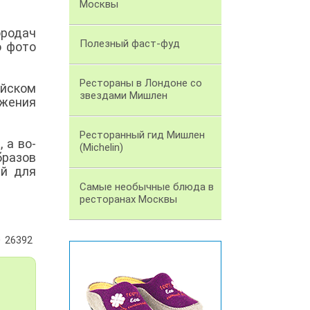
Москвы
ородач
Полезный фаст-фуд
о фото
Рестораны в Лондоне со
айском
звездами Мишлен
ожения
Ресторанный гид Мишлен
а
, а во-
(Michelin)
разов
ай для
Самые необычные блюда в
ресторанах Москвы
26392