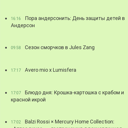
Пора андерсонить: День защиты детей в
16:16
Андерсон
Сезон сморчков в Jules Zang
09:58
Avero mio x Lumisfera
17:17
Блюдо дня: Крошка-картошка с крабом и
17:07
красной икрой
Balzi Rossi × Mercury Home Collection:
17:02