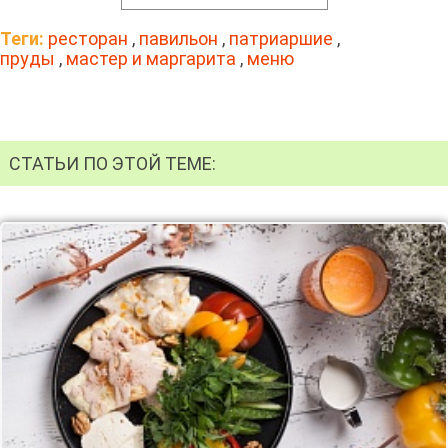
Теги:
ресторан
,
павильон
,
патриаршие
,
пруды
,
мастер и маргарита
,
меню
СТАТЬИ ПО ЭТОЙ ТЕМЕ: