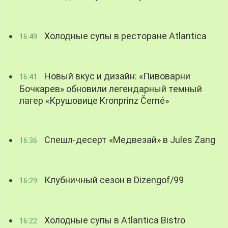
Холодные супы в ресторане Atlantica
16:49
Новый вкус и дизайн: «Пивоварни
16:41
Бочкарев» обновили легендарный темный
лагер «Крушовице Kronprinz Černé»
Спешл-десерт «Медвезай» в Jules Zang
16:36
Клубничный сезон в Dizengof/99
16:29
Холодные супы в Atlantica Bistro
16:22