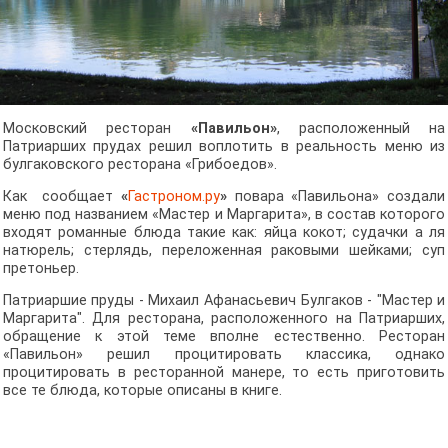
Московский ресторан
«Павильон»
, расположенный на
Патриарших прудах решил воплотить в реальность меню из
булгаковского ресторана «Грибоедов».
Как сообщает
«
Гастроном.ру
»
повара «Павильона» создали
меню под названием «Мастер и Маргарита», в состав которого
входят романные блюда такие как: яйца кокот; судачки а ля
натюрель; стерлядь, переложенная раковыми шейками; суп
претоньер.
Патриаршие пруды - Михаил Афанасьевич Булгаков - "Мастер и
Маргарита". Для ресторана, расположенного на Патриарших,
обращение к этой теме вполне естественно. Ресторан
«Павильон» решил процитировать классика, однако
процитировать в ресторанной манере, то есть приготовить
все те блюда, которые описаны в книге.