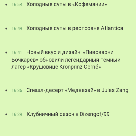
Холодные супы в «Кофемании»
16:54
Холодные супы в ресторане Atlantica
16:49
Новый вкус и дизайн: «Пивоварни
16:41
Бочкарев» обновили легендарный темный
лагер «Крушовице Kronprinz Černé»
Спешл-десерт «Медвезай» в Jules Zang
16:36
Клубничный сезон в Dizengof/99
16:29