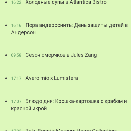
Холодные супы в Atlantica Bistro
16:22
Пора андерсонить: День защиты детей в
16:16
Андерсон
Сезон сморчков в Jules Zang
09:58
Avero mio x Lumisfera
17:17
Блюдо дня: Крошка-картошка с крабом и
17:07
красной икрой
Balzi Rossi × Mercury Home Collection: