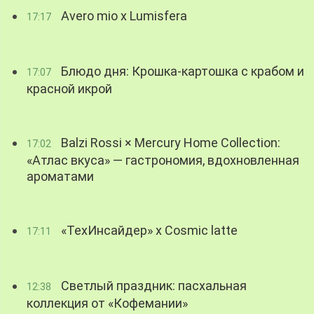
Avero mio x Lumisfera
17:17
Блюдо дня: Крошка-картошка с крабом и
17:07
красной икрой
Balzi Rossi × Mercury Home Collection:
17:02
«Атлас вкуса» — гастрономия, вдохновленная
ароматами
«ТехИнсайдер» х Cosmic latte
17:11
Светлый праздник: пасхальная
12:38
коллекция от «Кофемании»