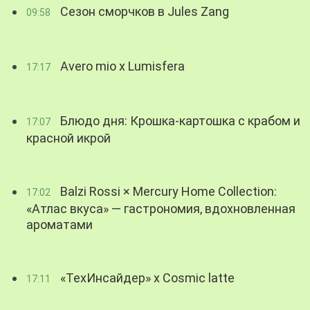
Сезон сморчков в Jules Zang
09:58
Avero mio x Lumisfera
17:17
Блюдо дня: Крошка-картошка с крабом и
17:07
красной икрой
Balzi Rossi × Mercury Home Collection:
17:02
«Атлас вкуса» — гастрономия, вдохновленная
ароматами
«ТехИнсайдер» х Cosmic latte
17:11