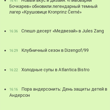
Новый вкус и дизайн: «Пивоварни
16:41
Бочкарев» обновили легендарный темный
лагер «Крушовице Kronprinz Černé»
Спешл-десерт «Медвезай» в Jules Zang
16:36
Клубничный сезон в Dizengof/99
16:29
Холодные супы в Atlantica Bistro
16:22
Пора андерсонить: День защиты детей в
16:16
Андерсон