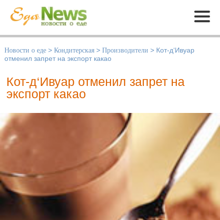
Меню
Новости о еде
>
Кондитерская
>
Производители
>
Кот-д‘Ивуар
отменил запрет на экспорт какао
Кот-д‘Ивуар отменил запрет на
экспорт какао