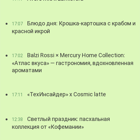
Блюдо дня: Крошка-картошка с крабом и
17:07
красной икрой
Balzi Rossi × Mercury Home Collection:
17:02
«Атлас вкуса» — гастрономия, вдохновленная
ароматами
«ТехИнсайдер» х Cosmic latte
17:11
Светлый праздник: пасхальная
12:38
коллекция от «Кофемании»