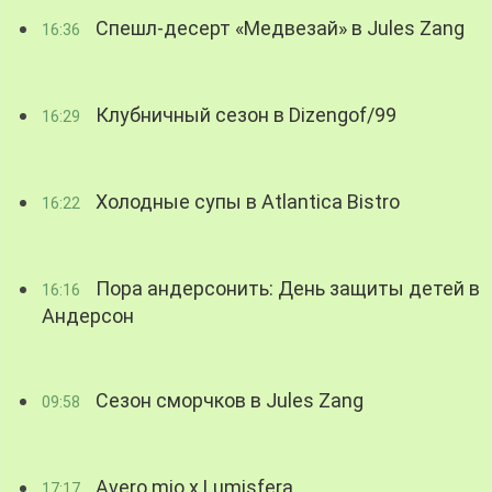
Спешл-десерт «Медвезай» в Jules Zang
16:36
Клубничный сезон в Dizengof/99
16:29
Холодные супы в Atlantica Bistro
16:22
Пора андерсонить: День защиты детей в
16:16
Андерсон
Сезон сморчков в Jules Zang
09:58
Avero mio x Lumisfera
17:17