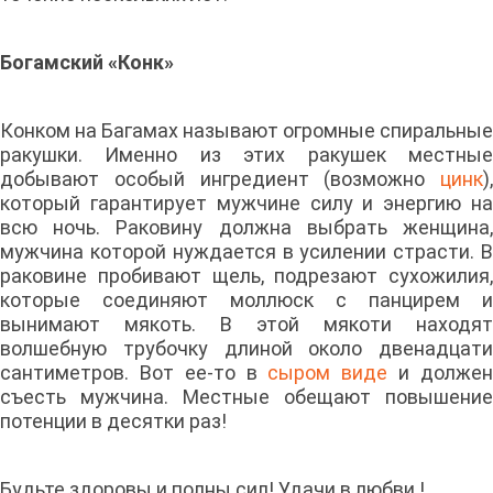
Богамский «Конк»
Конком на Багамах называют огромные спиральные
ракушки. Именно из этих ракушек местные
добывают особый ингредиент (возможно
цинк
),
который гарантирует мужчине силу и энергию на
всю ночь. Раковину должна выбрать женщина,
мужчина которой нуждается в усилении страсти. В
раковине пробивают щель, подрезают сухожилия,
которые соединяют моллюск с панцирем и
вынимают мякоть. В этой мякоти находят
волшебную трубочку длиной около двенадцати
сантиметров. Вот ее-то в
сыром виде
и долже
съесть мужчина. Местные обещают повышение
потенции в десятки раз!
Будьте здоровы и полны сил! Удачи в любви !