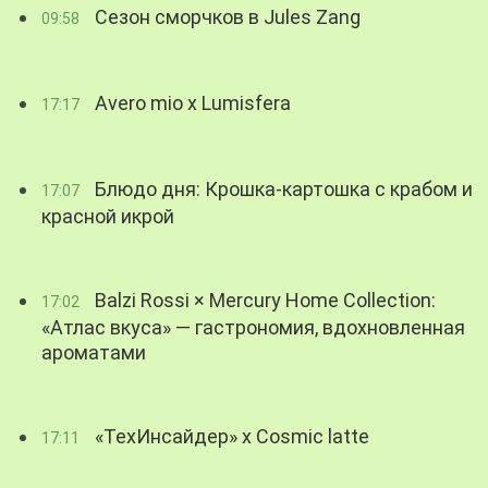
Сезон сморчков в Jules Zang
09:58
Avero mio x Lumisfera
17:17
Блюдо дня: Крошка-картошка с крабом и
17:07
красной икрой
Balzi Rossi × Mercury Home Collection:
17:02
«Атлас вкуса» — гастрономия, вдохновленная
ароматами
«ТехИнсайдер» х Cosmic latte
17:11