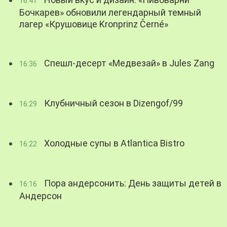
16:41
Бочкарев» обновили легендарный темный
лагер «Крушовице Kronprinz Černé»
Спешл-десерт «Медвезай» в Jules Zang
16:36
Клубничный сезон в Dizengof/99
16:29
Холодные супы в Atlantica Bistro
16:22
Пора андерсонить: День защиты детей в
16:16
Андерсон