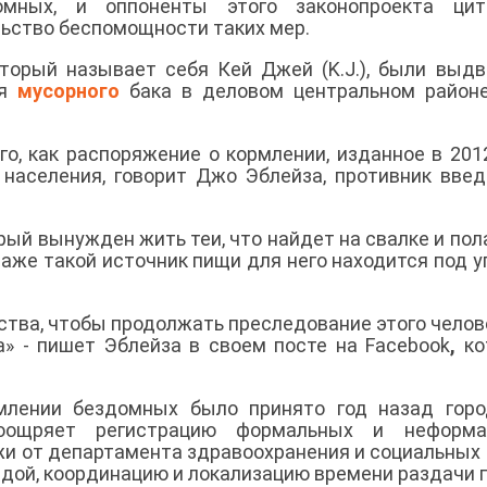
мных, и оппоненты этого законопроекта цит
ьство беспомощности таких мер.
торый называет себя Кей Джей (K.J.), были выд
ия
мусорного
бака в деловом центральном районе
о, как распоряжение о кормлении, изданное в 2012
 населения, говорит Джо Эблейза, противник вве
ый вынужден жить теи, что найдет на свалке и пол
аже такой источник пищи для него находится под у
ства, чтобы продолжать преследование этого челов
» - пишет Эблейза в своем посте на
Facebook
,
ко
млении бездомных было принято год назад горо
оощряет регистрацию формальных и неформа
жи от департамента здравоохранения и социальных
едой, координацию и локализацию времени раздачи 