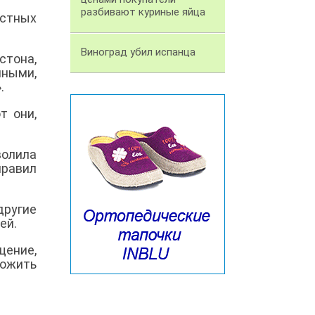
разбивают куриные яйца
стных
Виноград убил испанца
стона,
ными,
.
т они,
волила
правил
другие
ей.
щение,
ожить