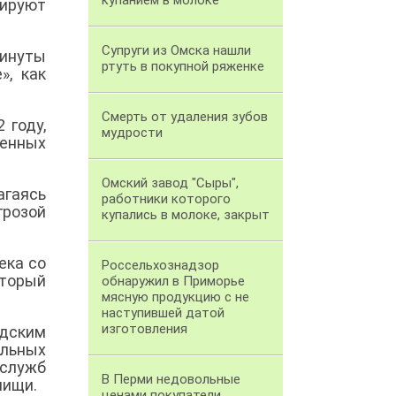
купанием в молоке
ируют
Супруги из Омска нашли
винуты
ртуть в покупной ряженке
», как
Смерть от удаления зубов
 году,
мудрости
денных
Омский завод "Сыры",
агаясь
работники которого
грозой
купались в молоке, закрыт
ека со
Россельхознадзор
торый
обнаружил в Приморье
мясную продукцию с не
наступившей датой
изготовления
дским
льных
 служб
В Перми недовольные
пищи.
ценами покупатели