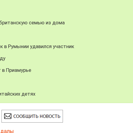
 британскую семью из дома
к в Румынии удавился участник
оду
 в Приамурье
итайских детях
ндалы