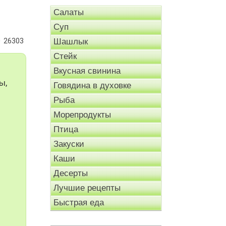
Салаты
Суп
26303
Шашлык
Стейк
Вкусная свинина
ы,
Говядина в духовке
Рыба
Морепродукты
Птица
Закуски
Каши
Десерты
Лучшие рецепты
Быстрая еда