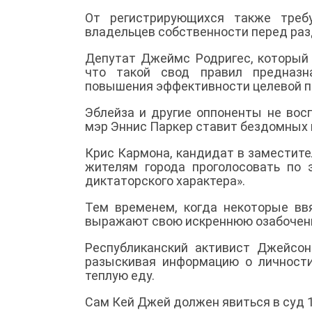
От регистрирующихся также треб
владельцев собственности перед раз
Депутат Джеймс Родригес, который 
что такой свод правил предназн
повышения эффективности целевой п
Эблейза и другие оппоненты не вос
мэр Эннис Паркер ставит бездомных 
Крис Кармона, кандидат в заместител
жителям города проголосовать по 
диктаторского характера».
Тем временем, когда некоторые ввя
выражают свою искреннюю озабоченн
Республиканский активист Джейсон
разыскивая информацию о личност
теплую еду.
Сам Кей Джей должен явиться в суд 1