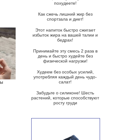
похудеете!
Суп из спаржи и горошка с
сыром пармезан
Как сжечь лишний жир без
спортзала и диет!
Суп-крем из цветной капусты
Этот напиток быстро сжигает
Французский луковый суп
избыток жира на вашей талии и
бедрах!
Суп из баклажанов с моцареллой
и гремолатой
Принимайте эту смесь 2 раза в
Грибной крем-суп с кростини с
день и быстро худейте без
козьим сыром
физической нагрузки!
Суп мисо с зеленым луком и
Худеем без особых усилий,
тофу
употребляя каждый день чудо-
салат!
сы
Суп из помидоров черри с песто
из рукколы
Забудьте о силиконе! Шесть
растений, которые способствуют
Португальский чесночный суп с
росту груди
яйцом
Авголемоно
Том ям с тофу
Ирландский картофельный суп