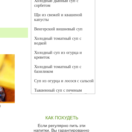
Холодный дынный суп с
сорбетом
Щи из свежей и квашеной
капусты
Венгерский вишневый суп
Холодный томатный суп с
водкой
Холодный суп из огурца и
креветок
Холодный томатный суп с
базиликом
Суп из огурца и лосося с сальсой
Тыквенный суп с печеным
чесноком и томатной сальсой
Грибной суп
ы
Томатный суп с кремом из
КАК ПОХУДЕТЬ
красного перца
Если регулярно пить эти
Парижский луковый суп
напитки, Вы гарантированно