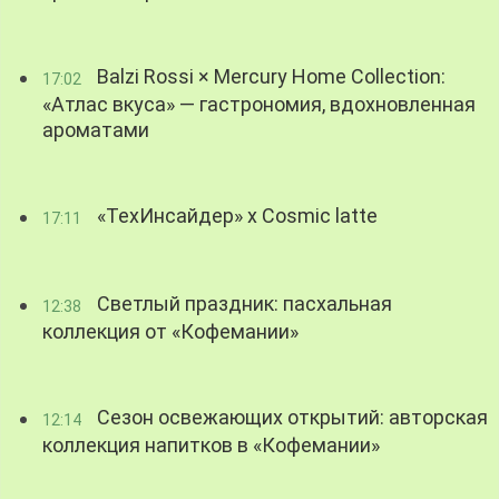
Balzi Rossi × Mercury Home Collection:
17:02
«Атлас вкуса» — гастрономия, вдохновленная
ароматами
«ТехИнсайдер» х Cosmic latte
17:11
Светлый праздник: пасхальная
12:38
коллекция от «Кофемании»
Сезон освежающих открытий: авторская
12:14
коллекция напитков в «Кофемании»