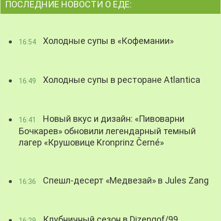
ПОСЛЕДНИЕ НОВОСТИ О ЕДЕ:
Холодные супы в «Кофемании»
16:54
Холодные супы в ресторане Atlantica
16:49
Новый вкус и дизайн: «Пивоварни
16:41
Бочкарев» обновили легендарный темный
лагер «Крушовице Kronprinz Černé»
Спешл-десерт «Медвезай» в Jules Zang
16:36
Клубничный сезон в Dizengof/99
16:29