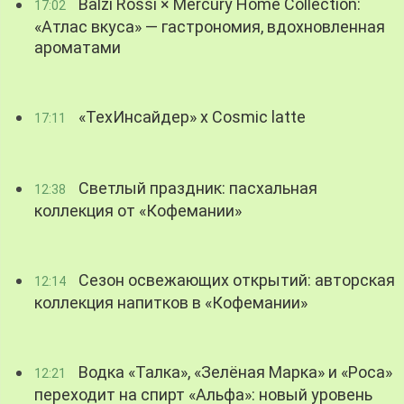
Balzi Rossi × Mercury Home Collection:
17:02
«Атлас вкуса» — гастрономия, вдохновленная
ароматами
«ТехИнсайдер» х Cosmic latte
17:11
Светлый праздник: пасхальная
12:38
коллекция от «Кофемании»
Сезон освежающих открытий: авторская
12:14
коллекция напитков в «Кофемании»
Водка «Талка», «Зелёная Марка» и «Роса»
12:21
переходит на спирт «Альфа»: новый уровень