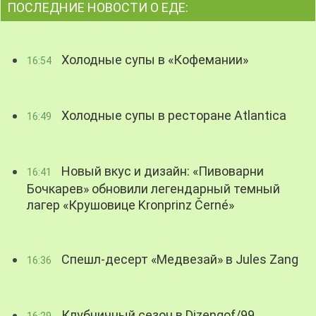
ПОСЛЕДНИЕ НОВОСТИ О ЕДЕ:
Холодные супы в «Кофемании»
16:54
Холодные супы в ресторане Atlantica
16:49
Новый вкус и дизайн: «Пивоварни
16:41
Бочкарев» обновили легендарный темный
лагер «Крушовице Kronprinz Černé»
Спешл-десерт «Медвезай» в Jules Zang
16:36
Клубничный сезон в Dizengof/99