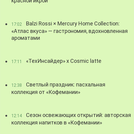
красной икрой
Balzi Rossi × Mercury Home Collection:
17:02
«Атлас вкуса» — гастрономия, вдохновленная
ароматами
«ТехИнсайдер» х Cosmic latte
17:11
Светлый праздник: пасхальная
12:38
коллекция от «Кофемании»
Сезон освежающих открытий: авторская
12:14
коллекция напитков в «Кофемании»