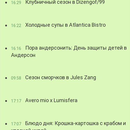
Клубничный сезон в Dizengof/99
16:29
Холодные супы в Atlantica Bistro
16:22
Пора андерсонить: День защиты детей в
16:16
Андерсон
Сезон сморчков в Jules Zang
09:58
Avero mio x Lumisfera
17:17
Блюдо дня: Крошка-картошка с крабом и
17:07