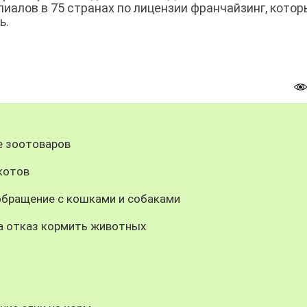
иалов в 75 странах по лицензии франчайзинг, кото
ь.
е зоотоваров
 котов
обращение с кошками и собаками
а отказ кормить животных