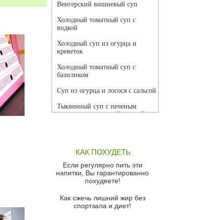
Венгерский вишневый суп
Холодный томатный суп с
водкой
Холодный суп из огурца и
креветок
Холодный томатный суп с
базиликом
Суп из огурца и лосося с сальсой
Тыквенный суп с печеным
чесноком и томатной сальсой
Грибной суп
Томатный суп с кремом из
КАК ПОХУДЕТЬ
красного перца
Если регулярно пить эти
Парижский луковый суп
напитки, Вы гарантированно
похудеете!
Суп из спаржи и горошка с
сыром пармезан
Как сжечь лишний жир без
спортзала и диет!
Суп-крем из цветной капусты