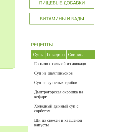
ПИЩЕВЫЕ ДОБАВКИ
ВИТАМИНЫ И БАДЫ
РЕЦЕПТЫ
Супы
Говядина
Свинина
Гаспачо с сальсой из авокадо
Суп из шампиньонов
Суп из сушеных грибов
Дмитрогорская окрошка на
кефире
Холодный дынный суп с
сорбетом
Щи из свежей и квашеной
капусты