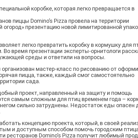
 специальной коробке, которая легко превращается в
анов пиццы Domino’s Pizza провела на территории
й огород» презентацию новой лимитированной упак
воляет легко превратить коробку в кормушку для п
. Во время презентации эксперты-орнитологи расск
ружающей среды и ответили на вопросы.
 организован мастер-класс по рисованию от оформ
 горячая пицца, также, каждый смог самостоятельно
ерритории сада.
добный проект, направленный на защиту и помощь
ются самым сложным для птиц временем года – кор
снегом сильно затруднены. Недостаток еды опасен 
.
аботать концепцию проекта, который, в своей реали
тым и доступным способом помочь городским птиц
ети ресторанов Domino’s Pizza получит любимый прод