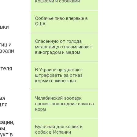
кошками и собаками
Собачье пиво впервые в
США
овки
Спасенную от голода
тиц и
медведицу откармливают
азали
виноградом и медом
ителя
В Украине предлагают
штрафовать за отказ
кормить животных
ма
Челябинский зоопарк
просит новогодние елки на
для
корм
зации,
Булочная для кошек и
ам.
собак в Испании
укт в