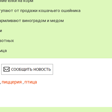
ние елки на корм
тупают от продажи кошачьего ошейника
кармливают виноградом и медом
и
вотных
имца
,
пиццерия
,
птица