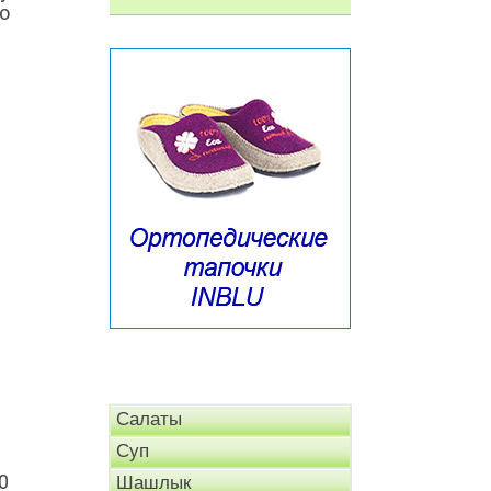
о
Салаты
Суп
0
Шашлык