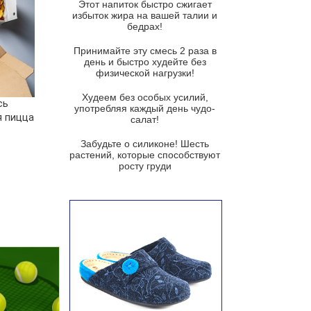
Этот напиток быстро сжигает
Французский луковый суп
избыток жира на вашей талии и
бедрах!
Суп из баклажанов с моцареллой
и гремолатой
Принимайте эту смесь 2 раза в
Грибной крем-суп с кростини с
день и быстро худейте без
козьим сыром
физической нагрузки!
Суп мисо с зеленым луком и
Худеем без особых усилий,
сь
тофу
употребляя каждый день чудо-
я пицца
салат!
Суп из помидоров черри с песто
из рукколы
Забудьте о силиконе! Шесть
растений, которые способствуют
Португальский чесночный суп с
росту груди
яйцом
Авголемоно
Том ям с тофу
Ирландский картофельный суп
Суп из пастернака
Пряный морковный суп во время
зимних холодов