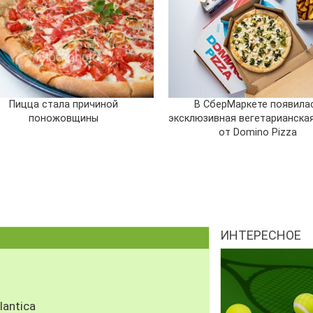
Пицца стала причиной
В СберМаркете появила
поножовщины
эксклюзивная вегетарианска
от Domino Pizza
ИНТЕРЕСНОЕ
antica