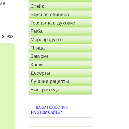
рые
Стейк
Вкусная свинина
Говядина в духовке
Рыба
30938
Морепродукты
Птица
Закуски
Каши
Десерты
Лучшие рецепты
Быстрая еда