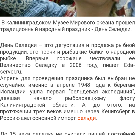
В калининградском Музее Мирового океана прошел
традиционный народный праздник - День Селедки.
День Селедки – это дегустация и продажа рыбной
продукции, это песни и рыбацкие байки о народной
рыбке. Впервые горожане чествовали ее
Величество Селедку в 2006 году, пишет Eda-
server.ru.
Апрель для проведения праздника был выбран не
случайно: именно в апреле 1948 года к берегам
Исландии ушла первая "сельдевая экспедиция",
давшая начало рыболовецкому флоту
Калининградской области. А до этого, на
протяжении трех веков именно через Кенигсберг в
Россию шел основной импорт
сельди
.
До 15 века селедку не считали пищей достойной