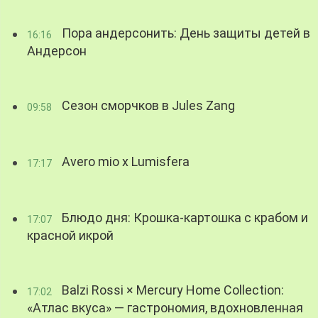
Пора андерсонить: День защиты детей в
16:16
Андерсон
Сезон сморчков в Jules Zang
09:58
Avero mio x Lumisfera
17:17
Блюдо дня: Крошка-картошка с крабом и
17:07
красной икрой
Balzi Rossi × Mercury Home Collection:
17:02
«Атлас вкуса» — гастрономия, вдохновленная