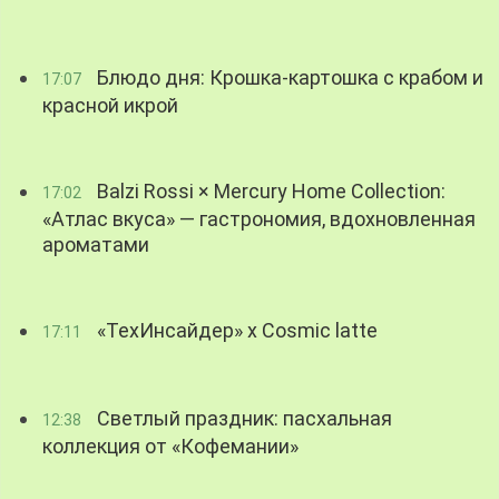
Блюдо дня: Крошка-картошка с крабом и
17:07
красной икрой
Balzi Rossi × Mercury Home Collection:
17:02
«Атлас вкуса» — гастрономия, вдохновленная
ароматами
«ТехИнсайдер» х Cosmic latte
17:11
Светлый праздник: пасхальная
12:38
коллекция от «Кофемании»