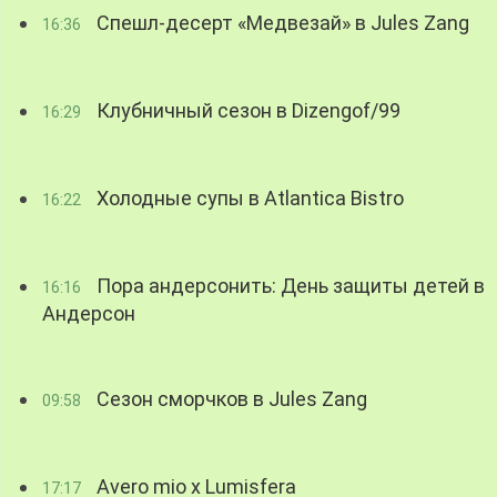
Спешл-десерт «Медвезай» в Jules Zang
16:36
Клубничный сезон в Dizengof/99
16:29
Холодные супы в Atlantica Bistro
16:22
Пора андерсонить: День защиты детей в
16:16
Андерсон
Сезон сморчков в Jules Zang
09:58
Avero mio x Lumisfera
17:17