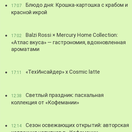
Блюдо дня: Крошка-картошка с крабом и
17:07
красной икрой
Balzi Rossi × Mercury Home Collection:
17:02
«Атлас вкуса» — гастрономия, вдохновленная
ароматами
«ТехИнсайдер» х Cosmic latte
17:11
Светлый праздник: пасхальная
12:38
коллекция от «Кофемании»
Сезон освежающих открытий: авторская
12:14