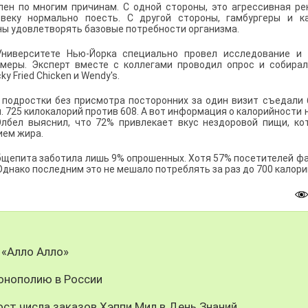
ен по многим причинам. С одной стороны, это агрессивная ре
веку нормально поесть. С другой стороны, гамбургеры и к
ны удовлетворять базовые потребности организма.
ниверситете Нью-Йорка специально провел исследование и 
еры. Эксперт вместе с коллегами проводил опрос и собирал
y Fried Chicken и Wendy's.
 подростки без присмотра посторонних за один визит съедали 
 725 килокалорий против 608. А вот информация о калорийности 
Элбел выяснил, что 72% привлекает вкус нездоровой пищи, ко
ием жира.
общепита заботила лишь 9% опрошенных. Хотя 57% посетителей ф
днако последним это не мешало потреблять за раз до 700 калори
 «Алло Алло»
онополию в России
ст числа заказов Хэппи Мил в День Знаний