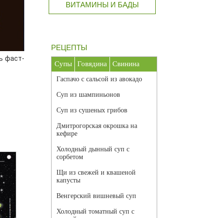
ВИТАМИНЫ И БАДЫ
РЕЦЕПТЫ
ь фаст-
Супы
Говядина
Свинина
Гаспачо с сальсой из авокадо
Суп из шампиньонов
Суп из сушеных грибов
Дмитрогорская окрошка на
кефире
Холодный дынный суп с
сорбетом
Щи из свежей и квашеной
капусты
Венгерский вишневый суп
Холодный томатный суп с