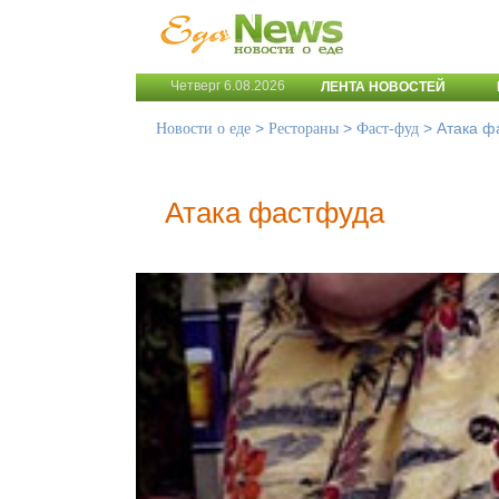
Четверг 6.08.2026
ЛЕНТА НОВОСТЕЙ
>
>
>
Атака ф
Новости о еде
Рестораны
Фаст-фуд
Атака фастфуда