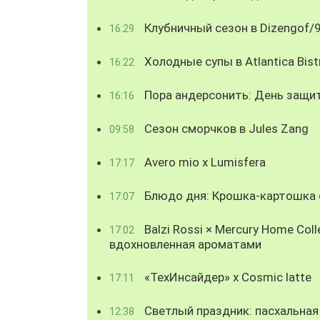
Клубничный сезон в Dizengof/
16:29
Холодные супы в Atlantica Bist
16:22
Пора андерсонить: День защи
16:16
Сезон сморчков в Jules Zang
09:58
Avero mio x Lumisfera
17:17
Блюдо дня: Крошка-картошка с
17:07
Balzi Rossi × Mercury Home Coll
17:02
вдохновленная ароматами
«ТехИнсайдер» х Cosmic latte
17:11
Светлый праздник: пасхальная
12:38