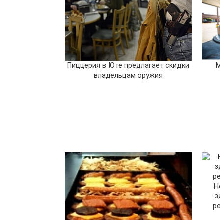
Пиццерия в Юте предлагает скидки
M
владельцам оружия
Н
з
р