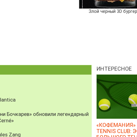
Злой черный 3D бурге
ИНТЕРЕСНОЕ
antica
рни Бочкарев» обновили легендарный
Černé»
«КОФЕМАНИЯ» 
TENNIS CLUB: 
les Zang