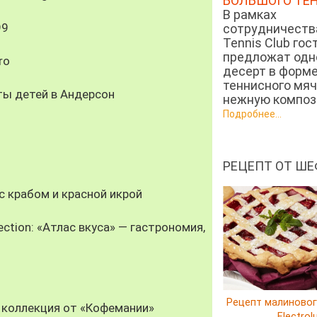
БОЛЬШОГО ТЕ
В рамках
99
сотрудничеств
Tennis Club гос
предложат од
ro
десерт в форм
теннисного мяч
ты детей в Андерсон
нежную компози
Подробнее...
РЕЦЕПТ ОТ ШЕ
 крабом и красной икрой
ection: «Атлас вкуса» — гастрономия,
Рецепт малиновог
 коллекция от «Кофемании»
Electrol