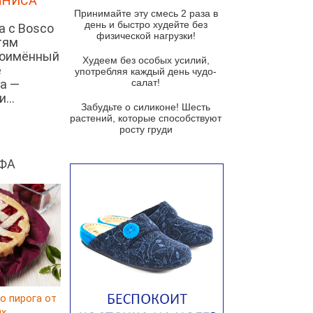
ННИСА
и гремолатой
Принимайте эту смесь 2 раза в
Грибной крем-суп с кростини с
день и быстро худейте без
а с Bosco
козьим сыром
физической нагрузки!
тям
ноимённый
Суп мисо с зеленым луком и
Худеем без особых усилий,
е
тофу
употребляя каждый день чудо-
а —
салат!
Суп из помидоров черри с песто
...
из рукколы
Забудьте о силиконе! Шесть
растений, которые способствуют
Португальский чесночный суп с
росту груди
яйцом
Авголемоно
ФА
Том ям с тофу
Ирландский картофельный суп
Суп из пастернака
Пряный морковный суп во время
зимних холодов
Тосканский фасолевый суп
о пирога от
Американский суп из красной
ux