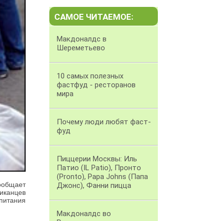
САМОЕ ЧИТАЕМОЕ:
Макдоналдс в
Шереметьево
10 самых полезных
фастфуд - ресторанов
мира
Почему люди любят фаст-
фуд
Пиццерии Москвы: Иль
Патио (IL Patio), Пронто
(Pronto), Papa Johns (Папа
ообщает
Джонс), Фанни пицца
риканцев
питания
Макдоналдс во