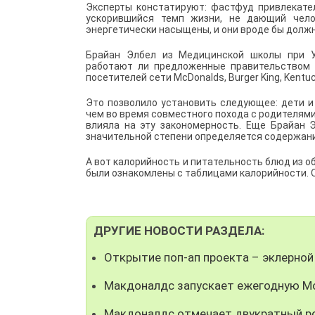
Эксперты констатируют: фастфуд привлекател
ускорившийся темп жизни, не дающий чело
энергетически насыщены, и они вроде бы долж
Брайан Элбел из Медицинской школы при У
работают ли предложенные правительством м
посетителей сети McDonalds, Burger King, Kentuck
Это позволило установить следующее: дети и
чем во время совместного похода с родителями.
влияла на эту закономерность. Еще Брайан 
значительной степени определяется содержан
А вот калорийность и питательность блюд из 
были ознакомлены с таблицами калорийности. О
ДРУГИЕ НОВОСТИ РАЗДЕЛА:
Открытие поп-ап проекта – эклерной
Макдоналдс запускает ежегодную М
Макдоналдс отмечает двукратный ро