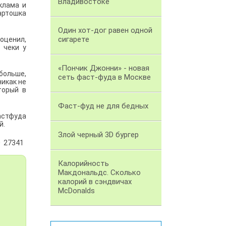
Владивостоке
клама и
артошка
Один хот-дог равен одной
сигарете
оценил,
 чеки у
«Пончик Джонни» - новая
больше,
сеть фаст-фуда в Москве
никак не
торый в
Фаст-фуд не для бедных
астфуда
й.
Злой черный 3D бургер
27341
Калорийность
Макдональдс. Сколько
калорий в сэндвичах
McDonalds