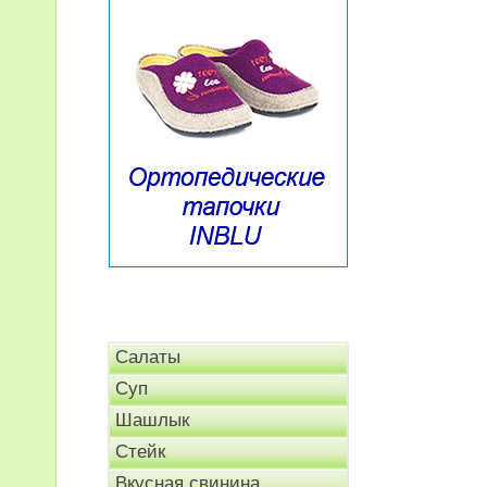
Салаты
Суп
Шашлык
Стейк
Вкусная свинина