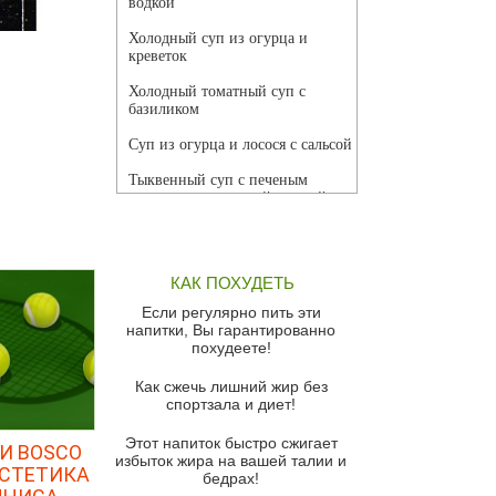
водкой
Холодный суп из огурца и
р
креветок
Холодный томатный суп с
базиликом
Суп из огурца и лосося с сальсой
Тыквенный суп с печеным
чесноком и томатной сальсой
Грибной суп
Томатный суп с кремом из
КАК ПОХУДЕТЬ
красного перца
Если регулярно пить эти
Парижский луковый суп
напитки, Вы гарантированно
похудеете!
Суп из спаржи и горошка с
сыром пармезан
Как сжечь лишний жир без
спортзала и диет!
Суп-крем из цветной капусты
Этот напиток быстро сжигает
Французский луковый суп
И BOSCO
избыток жира на вашей талии и
ЭСТЕТИКА
бедрах!
Суп из баклажанов с моцареллой