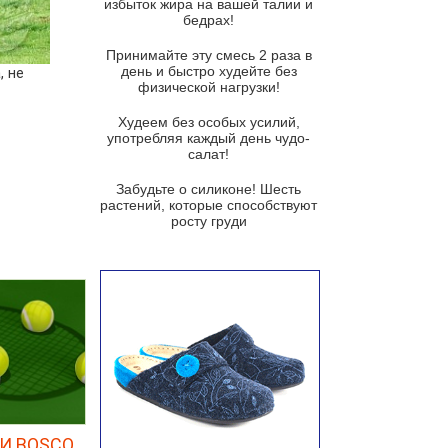
избыток жира на вашей талии и
бедрах!
Суп из баклажанов с моцареллой
и гремолатой
Принимайте эту смесь 2 раза в
Грибной крем-суп с кростини с
день и быстро худейте без
, не
козьим сыром
физической нагрузки!
Суп мисо с зеленым луком и
Худеем без особых усилий,
тофу
употребляя каждый день чудо-
салат!
Суп из помидоров черри с песто
из рукколы
Забудьте о силиконе! Шесть
растений, которые способствуют
Португальский чесночный суп с
росту груди
яйцом
Авголемоно
Том ям с тофу
Ирландский картофельный суп
Суп из пастернака
Пряный морковный суп во время
зимних холодов
Тосканский фасолевый суп
И BOSCO