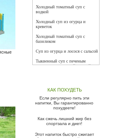
Холодный томатный суп с
водкой
Холодный суп из огурца и
креветок
Холодный томатный суп с
базиликом
Суп из огурца и лосося с сальсой
ясные
Тыквенный суп с печеным
чесноком и томатной сальсой
Грибной суп
Томатный суп с кремом из
КАК ПОХУДЕТЬ
красного перца
Если регулярно пить эти
Парижский луковый суп
напитки, Вы гарантированно
похудеете!
Суп из спаржи и горошка с
сыром пармезан
Как сжечь лишний жир без
спортзала и диет!
Суп-крем из цветной капусты
Этот напиток быстро сжигает
Французский луковый суп