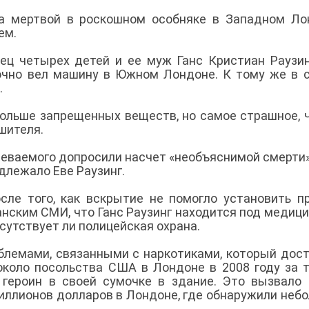
на мертвой в роскошном особняке в Западном Ло
ем.
тец четырех детей и ее муж Ганс Кристиан Раузи
дочно вел машину в Южном Лондоне. К тому же в 
.
больше запрещенных веществ, но самое страшное, 
шителя.
реваемого допросили насчет «необъяснимой смерти»
длежало Еве Раузинг.
ле того, как вскрытие не помогло установить п
нским СМИ, что Ганс Раузинг находится под медиц
сутствует ли полицейская охрана.
облемами, связанными с наркотиками, который дос
около посольства США в Лондоне в 2008 году за т
 героин в своей сумочке в здание. Это вызвало
миллионов долларов в Лондоне, где обнаружили неб