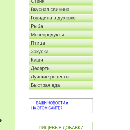
Стейк
Вкусная свинина
Говядина в духовке
Рыба
Морепродукты
Птица
Закуски
Каши
Десерты
Лучшие рецепты
Быстрая еда
ли
ПИЩЕВЫЕ ДОБАВКИ