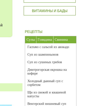
ВИТАМИНЫ И БАДЫ
ой
РЕЦЕПТЫ
Супы
Говядина
Свинина
Гаспачо с сальсой из авокадо
Суп из шампиньонов
Суп из сушеных грибов
Дмитрогорская окрошка на
кефире
Холодный дынный суп с
сорбетом
Щи из свежей и квашеной
капусты
Венгерский вишневый суп