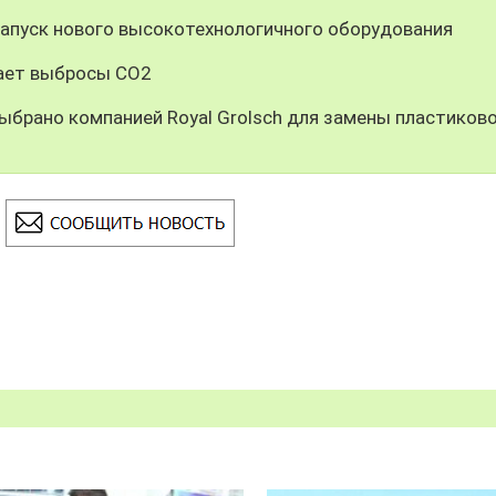
 запуск нового высокотехнологичного оборудования
щает выбросы CO2
выбрано компанией Royal Grolsch для замены пластиков