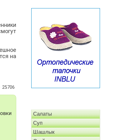
енники
смогут
пешное
тся на
25706
ковки
Салаты
Суп
Шашлык