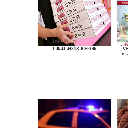
Пицца ценою в жизнь
Се
ал