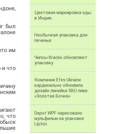
ндоне,
Цветовая маркировка еды
в Индии
нг был
салоне
Необычная упаковка для
печенья
что им
Чипсы Kracks обновляют
упаковку
 и что
Компания Efes Ukraine
кардинально обновила
ричину
дизайн линейки SKU пива
инским
«Золотая Бочка»
тигают
Depot WPF нарисовало
о, что
мульфильм на упаковке
 обыск
Lipton
ольшие