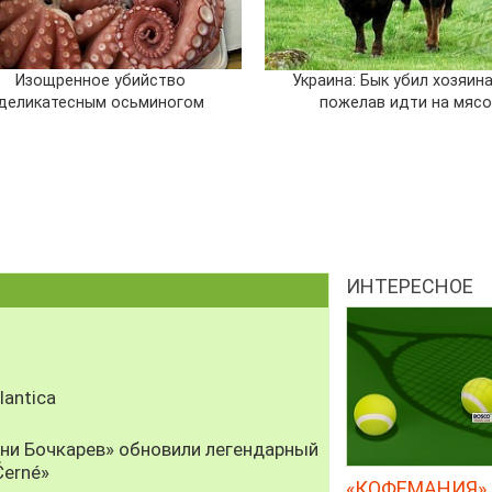
Изощренное убийство
Украина: Бык убил хозяина
деликатесным осьминогом
пожелав идти на мясо
ИНТЕРЕСНОЕ
antica
рни Бочкарев» обновили легендарный
Černé»
«КОФЕМАНИЯ» 