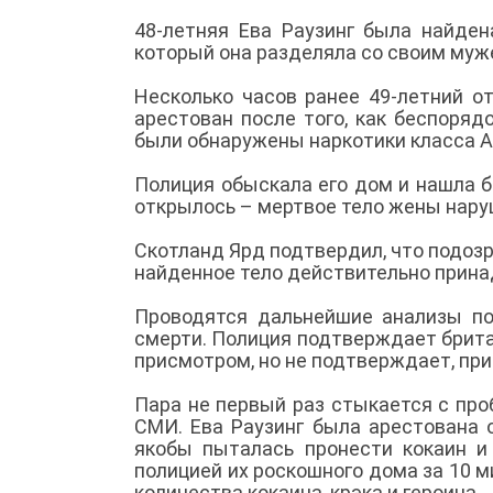
48-летняя Ева Раузинг была найде
который она разделяла со своим муж
Несколько часов ранее 49-летний о
арестован после того, как беспоря
были обнаружены наркотики класса А
Полиция обыскала его дом и нашла 
открылось – мертвое тело жены нару
Скотланд Ярд подтвердил, что подоз
найденное тело действительно прина
Проводятся дальнейшие анализы пос
смерти. Полиция подтверждает брита
присмотром, но не подтверждает, при
Пара не первый раз стыкается с пр
СМИ. Ева Раузинг была арестована 
якобы пыталась пронести кокаин и
полицией их роскошного дома за 10 
количества кокаина, крэка и героина.