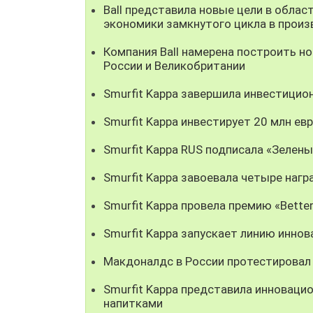
Ball представила новые цели в облас
экономики замкнутого цикла в произ
Компания Ball намерена построить н
России и Великобритании
Smurfit Kappa завершила инвестицио
Smurfit Kappa инвестирует 20 млн евр
Smurfit Kappa RUS подписала «Зелен
Smurfit Kappa завоевала четыре наг
Smurfit Kappa провела премию «Better
Smurfit Kappa запускает линию инно
Макдоналдс в России протестировал 
Smurfit Kappa представила инноваци
напитками