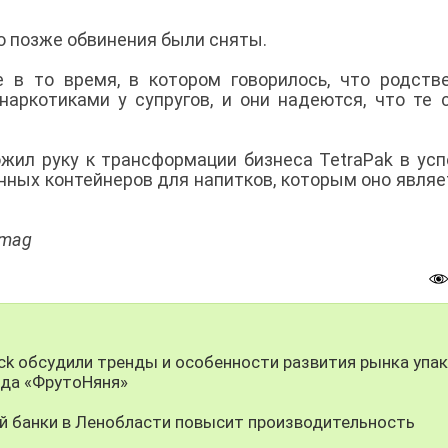
но позже обвинения были сняты.
 в то время, в котором говорилось, что родств
наркотиками у супругов, и они надеются, что те 
ожил руку к трансформации бизнеса TetraPak в ус
ных контейнеров для напитков, которым оно являе
dmag
k обсудили тренды и особенности развития рынка упа
нда «ФрутоНяня»
й банки в Ленобласти повысит производительность