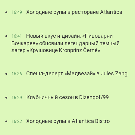
Холодные супы в ресторане Atlantica
16:49
Новый вкус и дизайн: «Пивоварни
16:41
Бочкарев» обновили легендарный темный
лагер «Крушовице Kronprinz Černé»
Спешл-десерт «Медвезай» в Jules Zang
16:36
Клубничный сезон в Dizengof/99
16:29
Холодные супы в Atlantica Bistro
16:22