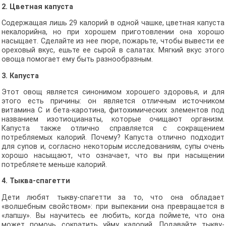
2. Цветная капуста
Содержащая лишь 29 калорий в одной чашке, цветная капуста
некалорийна, но при хорошем приготовлении она хорошо
насыщает. Сделайте из нее пюре, пожарьте, чтобы вывести ее
ореховый вкус, ешьте ее сырой в салатах. Мягкий вкус этого
овоща помогает ему быть разнообразным.
3. Капуста
Этот овощ является синонимом хорошего здоровья, и для
этого есть причины: он является отличным источником
витамина С и бета-каротина, фитохимических элементов под
названием изотиоцианаты, которые очищают организм.
Капуста также отлично справляется с сокращением
потребляемых калорий. Почему? Капуста отлично подходит
для супов и, согласно некоторым исследованиям, супы очень
хорошо насыщают, что означает, что вы при насыщении
потребляете меньше калорий.
4. Тыква-спагетти
Дети любят тыкву-спагетти за то, что она обладает
«волшебным свойством»: при выпекании она превращается в
«лапшу». Вы научитесь ее любить, когда поймете, что она
может помочь сократить уйму калорий. Подавайте тыкву-