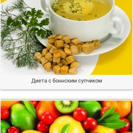
Диета с боннским супчиком