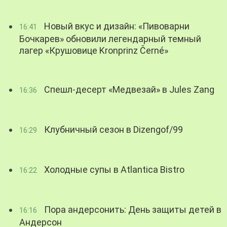
Новый вкус и дизайн: «Пивоварни
16:41
Бочкарев» обновили легендарный темный
лагер «Крушовице Kronprinz Černé»
Спешл-десерт «Медвезай» в Jules Zang
16:36
Клубничный сезон в Dizengof/99
16:29
Холодные супы в Atlantica Bistro
16:22
Пора андерсонить: День защиты детей в
16:16
Андерсон