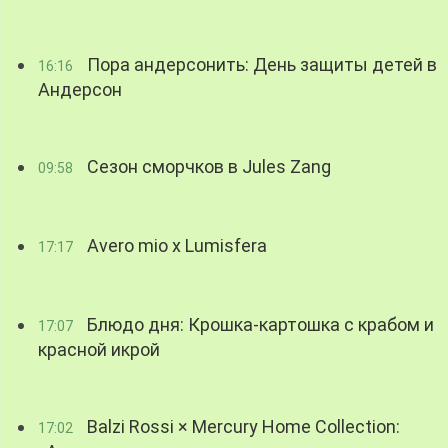
Пора андерсонить: День защиты детей в
16:16
Андерсон
Сезон сморчков в Jules Zang
09:58
Avero mio x Lumisfera
17:17
Блюдо дня: Крошка-картошка с крабом и
17:07
красной икрой
Balzi Rossi × Mercury Home Collection:
17:02