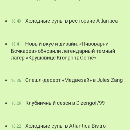
Холодные супы в ресторане Atlantica
16:49
Новый вкус и дизайн: «Пивоварни
16:41
Бочкарев» обновили легендарный темный
лагер «Крушовице Kronprinz Černé»
Спешл-десерт «Медвезай» в Jules Zang
16:36
Клубничный сезон в Dizengof/99
16:29
Холодные супы в Atlantica Bistro
16:22