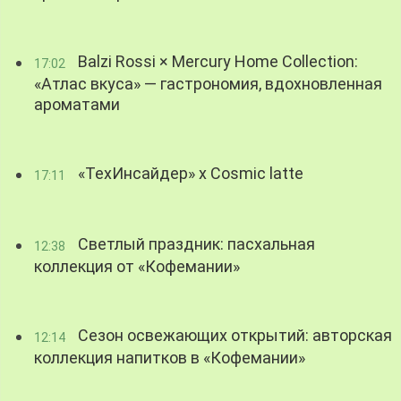
Balzi Rossi × Mercury Home Collection:
17:02
«Атлас вкуса» — гастрономия, вдохновленная
ароматами
«ТехИнсайдер» х Cosmic latte
17:11
Светлый праздник: пасхальная
12:38
коллекция от «Кофемании»
Сезон освежающих открытий: авторская
12:14
коллекция напитков в «Кофемании»