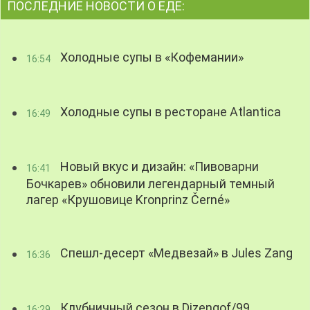
ПОСЛЕДНИЕ НОВОСТИ О ЕДЕ:
Холодные супы в «Кофемании»
16:54
Холодные супы в ресторане Atlantica
16:49
Новый вкус и дизайн: «Пивоварни
16:41
Бочкарев» обновили легендарный темный
лагер «Крушовице Kronprinz Černé»
Спешл-десерт «Медвезай» в Jules Zang
16:36
Клубничный сезон в Dizengof/99
16:29