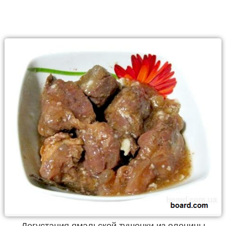
Дегустация ямальской тушенки из оленины