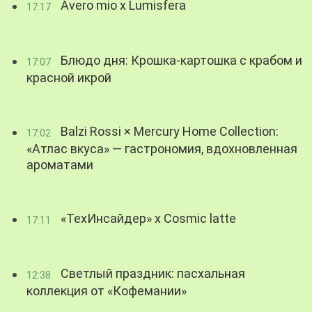
Avero mio x Lumisfera
17:17
Блюдо дня: Крошка-картошка с крабом и
17:07
красной икрой
Balzi Rossi × Mercury Home Collection:
17:02
«Атлас вкуса» — гастрономия, вдохновленная
ароматами
«ТехИнсайдер» х Cosmic latte
17:11
Светлый праздник: пасхальная
12:38
коллекция от «Кофемании»