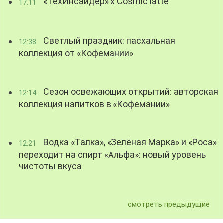
«ТехИнсайдер» х Cosmic latte
17:11
Светлый праздник: пасхальная
12:38
коллекция от «Кофемании»
Сезон освежающих открытий: авторская
12:14
коллекция напитков в «Кофемании»
Водка «Талка», «Зелёная Марка» и «Роса»
12:21
переходит на спирт «Альфа»: новый уровень
чистоты вкуса
смотреть предыдущие