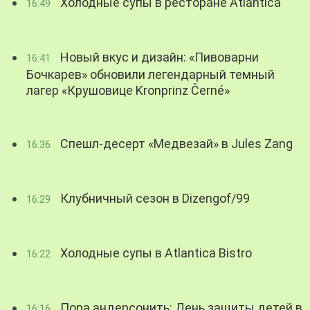
Холодные супы в ресторане Atlantica
16:49
Новый вкус и дизайн: «Пивоварни
16:41
Бочкарев» обновили легендарный темный
лагер «Крушовице Kronprinz Černé»
Спешл-десерт «Медвезай» в Jules Zang
16:36
Клубничный сезон в Dizengof/99
16:29
Холодные супы в Atlantica Bistro
16:22
Пора андерсонить: День защиты детей в
16:16