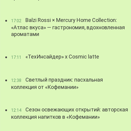
Balzi Rossi × Mercury Home Collection:
17:02
«Атлас вкуса» — гастрономия, вдохновленная
ароматами
«ТехИнсайдер» х Cosmic latte
17:11
Светлый праздник: пасхальная
12:38
коллекция от «Кофемании»
Сезон освежающих открытий: авторская
12:14
коллекция напитков в «Кофемании»