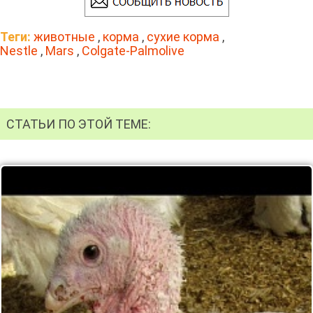
Теги:
животные
,
корма
,
сухие корма
,
Nestle
,
Mars
,
Colgate-Palmolive
СТАТЬИ ПО ЭТОЙ ТЕМЕ: