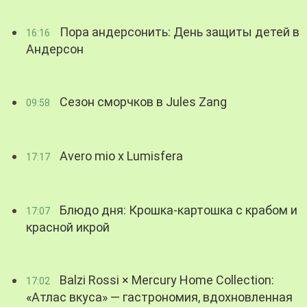
Пора андерсонить: День защиты детей в
16:16
Андерсон
Сезон сморчков в Jules Zang
09:58
Avero mio x Lumisfera
17:17
Блюдо дня: Крошка-картошка с крабом и
17:07
красной икрой
Balzi Rossi × Mercury Home Collection:
17:02
«Атлас вкуса» — гастрономия, вдохновленная