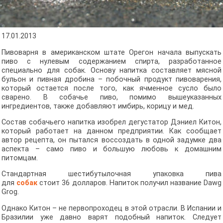
17.01.2013
Пивоварня в американском штате Орегон начала выпускать
пиво с нулевым содержанием спирта, разработанное
специально для собак. Основу напитка составляет мясной
бульон и пивная дробина – побочный продукт пивоварения,
который остается после того, как ячменное сусло было
сварено. В собачье пиво, помимо вышеуказанных
ингредиентов, также добавляют имбирь, корицу и мед.
Состав собачьего напитка изобрел дегустатор Дэниел Китон,
который работает на данном предприятии. Как сообщает
автор рецепта, он пытался воссоздать в одной задумке два
аспекта – само пиво и большую любовь к домашним
питомцам.
Стандартная шестибутылочная упаковка пива
для
собак
стоит 36 долларов. Напиток получил название Dawg
Grog.
Однако Китон – не первопроходец в этой отрасли. В Испании и
Бразилии уже давно варят подобный напиток. Следует