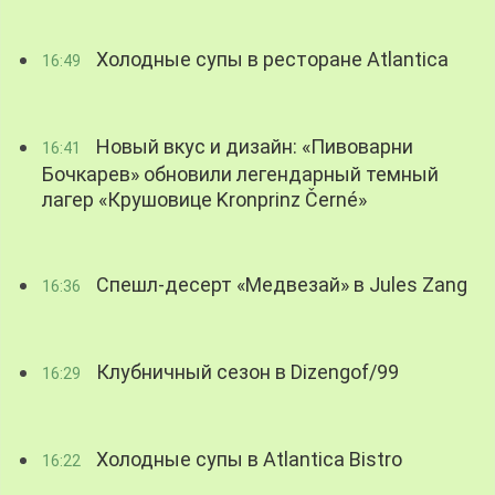
Холодные супы в ресторане Atlantica
16:49
Новый вкус и дизайн: «Пивоварни
16:41
Бочкарев» обновили легендарный темный
лагер «Крушовице Kronprinz Černé»
Спешл-десерт «Медвезай» в Jules Zang
16:36
Клубничный сезон в Dizengof/99
16:29
Холодные супы в Atlantica Bistro
16:22