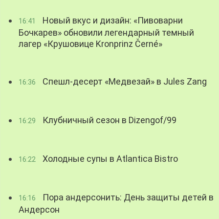
Новый вкус и дизайн: «Пивоварни
16:41
Бочкарев» обновили легендарный темный
лагер «Крушовице Kronprinz Černé»
Спешл-десерт «Медвезай» в Jules Zang
16:36
Клубничный сезон в Dizengof/99
16:29
Холодные супы в Atlantica Bistro
16:22
Пора андерсонить: День защиты детей в
16:16
Андерсон