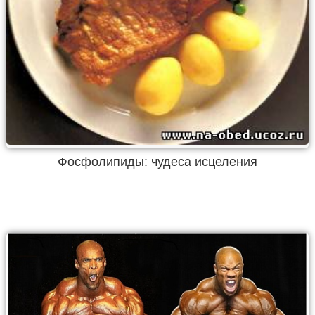
Фосфолипиды: чудеса исцеления