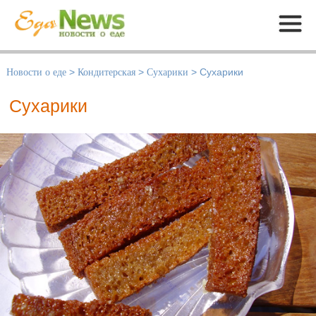
Меню
Новости о еде
>
Кондитерская
>
Сухарики
>
Сухарики
Сухарики