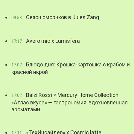
Сезон сморчков в Jules Zang
09:58
Avero mio x Lumisfera
17:17
Блюдо дня: Крошка-картошка с крабом и
17:07
красной икрой
Balzi Rossi × Mercury Home Collection:
17:02
«Атлас вкуса» — гастрономия, вдохновленная
ароматами
«ТехИнсайдер» х Cosmic latte
17:11