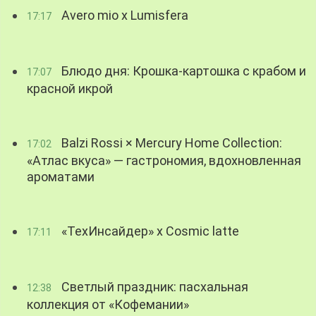
Avero mio x Lumisfera
17:17
Блюдо дня: Крошка-картошка с крабом и
17:07
красной икрой
Balzi Rossi × Mercury Home Collection:
17:02
«Атлас вкуса» — гастрономия, вдохновленная
ароматами
«ТехИнсайдер» х Cosmic latte
17:11
Светлый праздник: пасхальная
12:38
коллекция от «Кофемании»