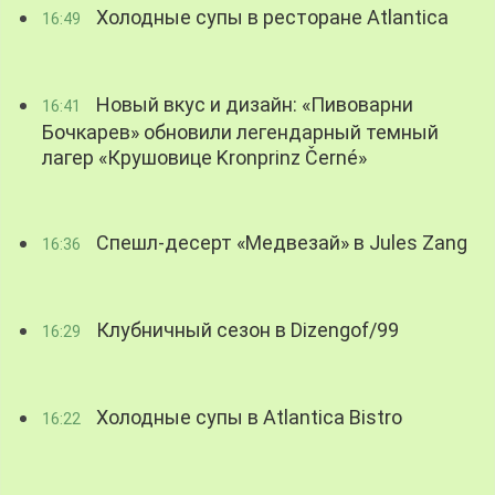
Холодные супы в ресторане Atlantica
16:49
Новый вкус и дизайн: «Пивоварни
16:41
Бочкарев» обновили легендарный темный
лагер «Крушовице Kronprinz Černé»
Спешл-десерт «Медвезай» в Jules Zang
16:36
Клубничный сезон в Dizengof/99
16:29
Холодные супы в Atlantica Bistro
16:22