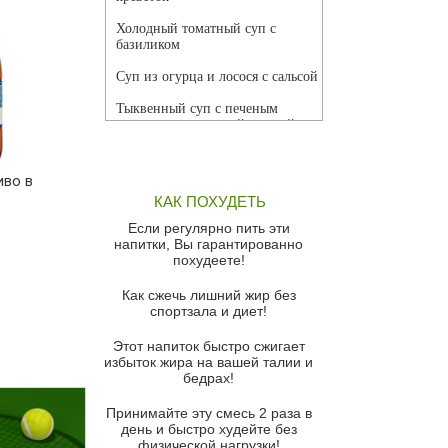
Холодный томатный суп с
базиликом
Суп из огурца и лосося с сальсой
Тыквенный суп с печеным
чесноком и томатной сальсой
Грибной суп
иво в
Томатный суп с кремом из
КАК ПОХУДЕТЬ
красного перца
Если регулярно пить эти
Парижский луковый суп
напитки, Вы гарантированно
похудеете!
Суп из спаржи и горошка с
сыром пармезан
Как сжечь лишний жир без
спортзала и диет!
Суп-крем из цветной капусты
Этот напиток быстро сжигает
Французский луковый суп
избыток жира на вашей талии и
бедрах!
Суп из баклажанов с моцареллой
и гремолатой
Принимайте эту смесь 2 раза в
Грибной крем-суп с кростини с
день и быстро худейте без
козьим сыром
физической нагрузки!