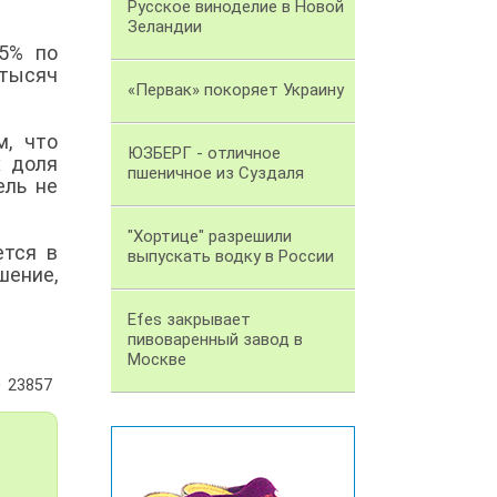
Русское виноделие в Новой
Зеландии
5% по
 тысяч
«Первак» покоряет Украину
м, что
ЮЗБЕРГ - отличное
х доля
пшеничное из Суздаля
ель не
"Хортице" разрешили
ется в
выпускать водку в России
шение,
Efes закрывает
пивоваренный завод в
Москве
23857