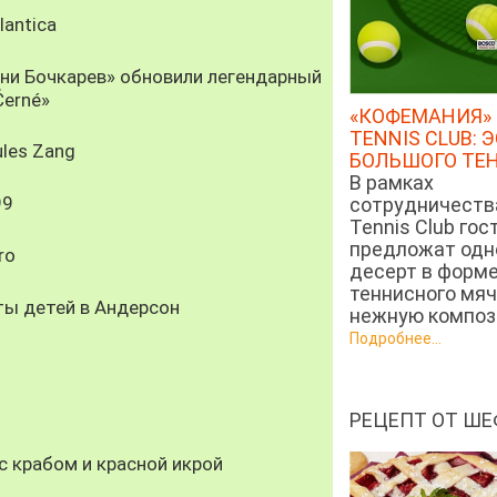
antica
рни Бочкарев» обновили легендарный
Černé»
«КОФЕМАНИЯ» 
TENNIS CLUB: 
les Zang
БОЛЬШОГО ТЕ
В рамках
99
сотрудничеств
Tennis Club гос
предложат од
ro
десерт в форм
теннисного мяч
ты детей в Андерсон
нежную компози
Подробнее...
РЕЦЕПТ ОТ ШЕ
 крабом и красной икрой