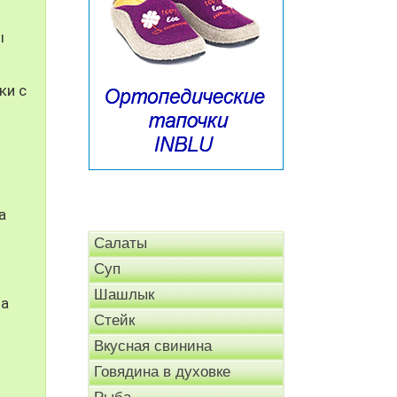
ы
ки с
а
Салаты
Суп
Шашлык
на
Стейк
Вкусная свинина
Говядина в духовке