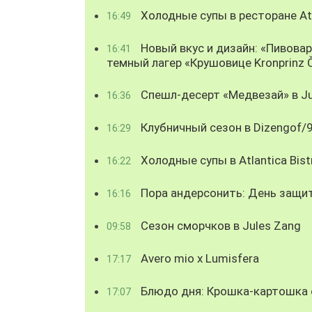
Холодные супы в ресторане Atl
16:49
Новый вкус и дизайн: «Пивова
16:41
темный лагер «Крушовице Kronprinz 
Спешл-десерт «Медвезай» в Ju
16:36
Клубничный сезон в Dizengof/
16:29
Холодные супы в Atlantica Bist
16:22
Пора андерсонить: День защи
16:16
Сезон сморчков в Jules Zang
09:58
Avero mio x Lumisfera
17:17
Блюдо дня: Крошка-картошка с
17:07