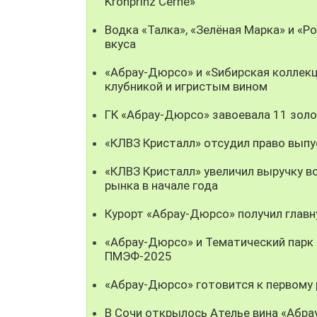
Kronprinz Černé»
Водка «Талка», «Зелёная Марка» и «Р
вкуса
«Абрау-Дюрсо» и «Sибирская коллек
клубникой и игристым вином
ГК «Абрау-Дюрсо» завоевала 11 золо
«КЛВЗ Кристалл» отсудил право выпу
«КЛВЗ Кристалл» увеличил выручку во
рынка в начале года
Курорт «Абрау-Дюрсо» получил глав
«Абрау-Дюрсо» и Тематический парк 
ПМЭФ-2025
«Абрау-Дюрсо» готовится к первому
В Сочи открылось Ателье вина «Абр