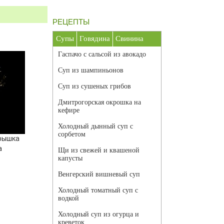
РЕЦЕПТЫ
Супы
Говядина
Свинина
Гаспачо с сальсой из авокадо
Суп из шампиньонов
Суп из сушеных грибов
Дмитрогорская окрошка на
кефире
Холодный дынный суп с
сорбетом
крышка
а
Щи из свежей и квашеной
капусты
Венгерский вишневый суп
Холодный томатный суп с
водкой
Холодный суп из огурца и
креветок