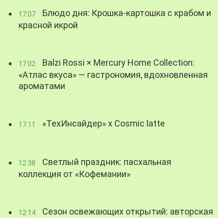
Блюдо дня: Крошка-картошка с крабом и
17:07
красной икрой
Balzi Rossi × Mercury Home Collection:
17:02
«Атлас вкуса» — гастрономия, вдохновленная
ароматами
«ТехИнсайдер» х Cosmic latte
17:11
Светлый праздник: пасхальная
12:38
коллекция от «Кофемании»
Сезон освежающих открытий: авторская
12:14