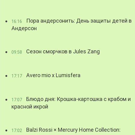
Пора андерсонить: День защиты детей в
16:16
Андерсон
Сезон сморчков в Jules Zang
09:58
Avero mio x Lumisfera
17:17
Блюдо дня: Крошка-картошка с крабом и
17:07
красной икрой
Balzi Rossi × Mercury Home Collection:
17:02