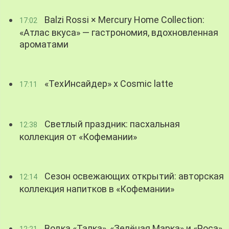
Balzi Rossi × Mercury Home Collection:
17:02
«Атлас вкуса» — гастрономия, вдохновленная
ароматами
«ТехИнсайдер» х Cosmic latte
17:11
Светлый праздник: пасхальная
12:38
коллекция от «Кофемании»
Сезон освежающих открытий: авторская
12:14
коллекция напитков в «Кофемании»
Водка «Талка», «Зелёная Марка» и «Роса»