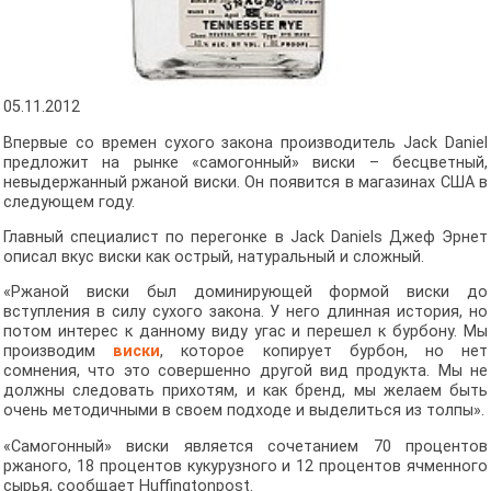
05.11.2012
Впервые со времен сухого закона производитель Jack Daniel
предложит на рынке «самогонный» виски – бесцветный,
невыдержанный ржаной виски. Он появится в магазинах США в
следующем году.
Главный специалист по перегонке в Jack Daniels Джеф Эрнет
описал вкус виски как острый, натуральный и сложный.
«Ржаной виски был доминирующей формой виски до
вступления в силу сухого закона. У него длинная история, но
потом интерес к данному виду угас и перешел к бурбону. Мы
производим
виски
, которое копирует бурбон, но нет
сомнения, что это совершенно другой вид продукта. Мы не
должны следовать прихотям, и как бренд, мы желаем быть
очень методичными в своем подходе и выделиться из толпы».
«Самогонный» виски является сочетанием 70 процентов
ржаного, 18 процентов кукурузного и 12 процентов ячменного
сырья, сообщает Huffingtonpost.