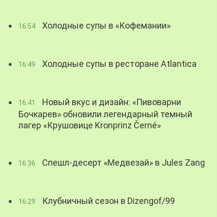
Холодные супы в «Кофемании»
16:54
Холодные супы в ресторане Atlantica
16:49
Новый вкус и дизайн: «Пивоварни
16:41
Бочкарев» обновили легендарный темный
лагер «Крушовице Kronprinz Černé»
Спешл-десерт «Медвезай» в Jules Zang
16:36
Клубничный сезон в Dizengof/99
16:29