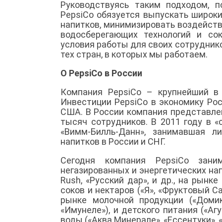
Руководствуясь таким подходом, п
PepsiCo обязуется выпускать широк
напитков, минимизировать воздейст
водосберегающих технологий и со
условия работы для своих сотрудник
тех стран, в которых мы работаем.
О PepsiCo в России
Компания PepsiCo – крупнейший в 
Инвестиции PepsiCo в экономику Ро
США. В России компания представлен
тысяч сотрудников. В 2011 году в 
«Вимм-Билль-Данн», занимавшая 
напитков в России и СНГ.
Сегодня компания PepsiCo зани
негазированных и энергетических напи
Rush, «Русский дар», и др., на рынке
соков и нектаров («Я», «Фруктовый Сад
рынке молочной продукции («Домик
«Имунеле»), и детского питания («Аг
воды («Аква Минерале», «Ессентуки», 