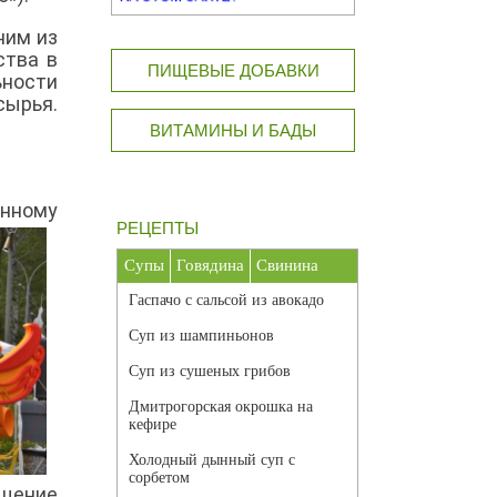
ним из
ства в
ПИЩЕВЫЕ ДОБАВКИ
ности
сырья.
ВИТАМИНЫ И БАДЫ
онному
РЕЦЕПТЫ
Супы
Говядина
Свинина
Гаспачо с сальсой из авокадо
Суп из шампиньонов
Суп из сушеных грибов
Дмитрогорская окрошка на
кефире
Холодный дынный суп с
сорбетом
ощение