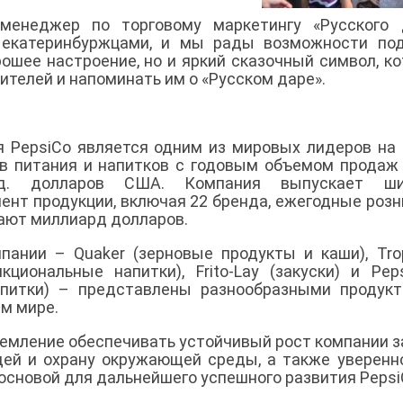
менеджер по торговому маркетингу «Русского д
 екатеринбуржцами, и мы рады возможности под
рошее настроение, но и яркий сказочный символ, к
телей и напоминать им о «Русском даре».
 PepsiCo является одним из мировых лидеров на
в питания и напитков с годовым объемом продаж
д. долларов США. Компания выпускает ши
ент продукции, включая 22 бренда, ежегодные роз
ают миллиард долларов.
ании – Quaker (зерновые продукты и каши), Tro
кциональные напитки), Frito-Lay (закуски) и Peps
апитки) – представлены разнообразными продук
ем мире.
емление обеспечивать устойчивый рост компании з
ей и охрану окружающей среды, а также уверенн
 основой для дальнейшего успешного развития Pepsi