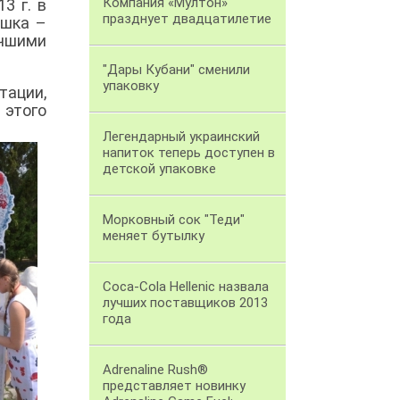
Компания «Мултон»
3 г. в
празднует двадцатилетие
ошка –
учшими
"Дары Кубани" сменили
упаковку
тации,
 этого
Легендарный украинский
напиток теперь доступен в
детской упаковке
Морковный сок "Теди"
меняет бутылку
Coca-Cola Hellenic назвала
лучших поставщиков 2013
года
Adrenaline Rush®
представляет новинку