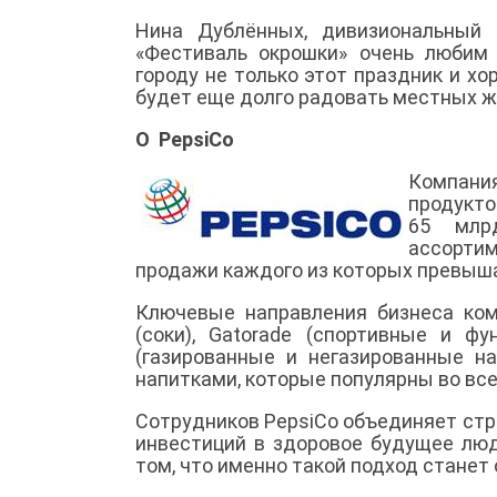
Нина Дублённых, дивизиональный 
«Фестиваль окрошки» очень любим
городу не только этот праздник и хо
будет еще долго радовать местных жи
О PepsiCo
Компания
продукто
65 млр
ассортим
продажи каждого из которых превыш
Ключевые направления бизнеса комп
(соки), Gatorade (спортивные и фун
(газированные и негазированные н
напитками, которые популярны во вс
Сотрудников PepsiCo объединяет стр
инвестиций в здоровое будущее люд
том, что именно такой подход станет