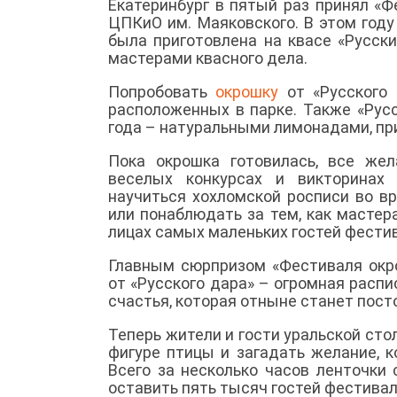
Екатеринбург в пятый раз принял «Ф
ЦПКиО им. Маяковского. В этом год
была приготовлена на квасе «Русск
мастерами квасного дела.
Попробовать
окрошку
от «Русского 
расположенных в парке. Также «Рус
года – натуральными лимонадами, при
Пока окрошка готовилась, все же
веселых конкурсах и викторинах 
научиться хохломской росписи во в
или понаблюдать за тем, как мастер
лицах самых маленьких гостей фести
Главным сюрпризом «Фестиваля окр
от «Русского дара» – огромная расп
счастья, которая отныне станет пос
Теперь жители и гости уральской сто
фигуре птицы и загадать желание, к
Всего за несколько часов ленточки
оставить пять тысяч гостей фестивал