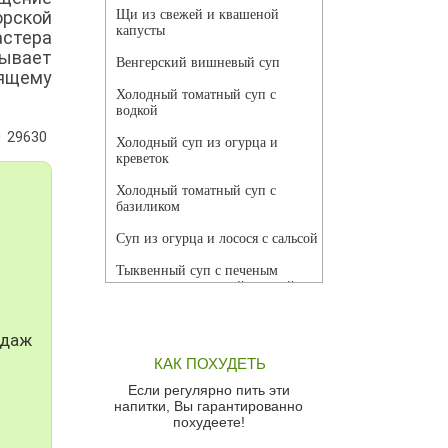
орской
Щи из свежей и квашеной
капусты
астера
вывает
Венгерский вишневый суп
оящему
Холодный томатный суп с
водкой
29630
Холодный суп из огурца и
креветок
Холодный томатный суп с
базиликом
Суп из огурца и лосося с сальсой
Тыквенный суп с печеным
чесноком и томатной сальсой
Грибной суп
одаж
Томатный суп с кремом из
КАК ПОХУДЕТЬ
красного перца
Если регулярно пить эти
Парижский луковый суп
напитки, Вы гарантированно
похудеете!
Суп из спаржи и горошка с
сыром пармезан