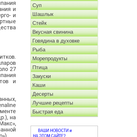
мпания
Суп
ания и
Шашлык
рго- и
ртные
Стейк
щества
Вкусная свинина
Говядина в духовке
Рыба
итков.
Морепродукты
лларов
Птица
оло 27
мпания
Закуски
тов и
Каши
Десерты
нных,
Лучшие рецепты
naline
гменте
Быстрая еда
.), на
Макс»,
ванной
»).