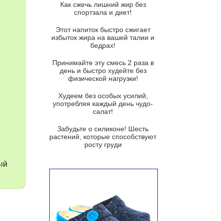
Как сжечь лишний жир без
спортзала и диет!
Суп-крем из цветной капусты
Этот напиток быстро сжигает
Французский луковый суп
избыток жира на вашей талии и
бедрах!
Суп из баклажанов с моцареллой
и гремолатой
Принимайте эту смесь 2 раза в
Грибной крем-суп с кростини с
день и быстро худейте без
козьим сыром
физической нагрузки!
Суп мисо с зеленым луком и
Худеем без особых усилий,
тофу
употребляя каждый день чудо-
салат!
Суп из помидоров черри с песто
из рукколы
Забудьте о силиконе! Шесть
растений, которые способствуют
Португальский чесночный суп с
росту груди
яйцом
ый
Авголемоно
Том ям с тофу
Ирландский картофельный суп
Суп из пастернака