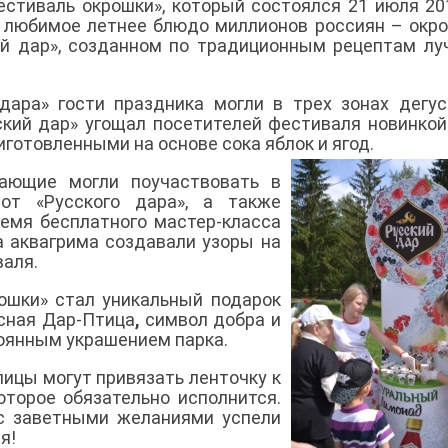
естиваль окрошки», который состоялся 21 июля 201
у любимое летнее блюдо миллионов россиян – окр
ий дар», созданном по традиционным рецептам л
дара» гости праздника могли в трех зонах дегус
ский дар» угощал посетителей фестиваля новинкой
готовленными на основе сока яблок и ягод.
лающие могли поучаствовать в
от «Русского дара», а также
ремя бесплатного мастер-класса
а аквагрима создавали узоры на
валя.
ошки» стал уникальный подарок
исная Дар-Птица
,
символ добра и
тоянным украшением парка.
лицы могут привязать ленточку к
оторое обязательно исполнится.
 с заветными желаниями успели
я!