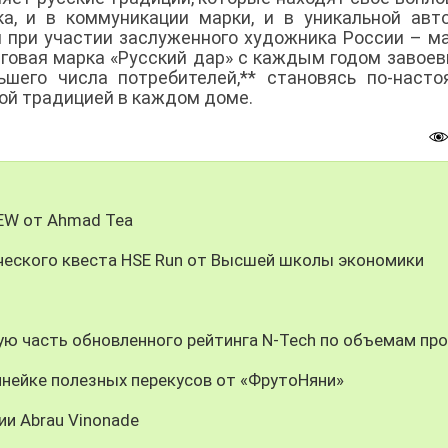
а, и в коммуникации марки, и в уникальной авт
н при участии заслуженного художника России – м
орговая марка «Русский дар» с каждым годом завое
ьшего числа потребителей,** становясь по-наст
й традицией в каждом доме.
REW от Ahmad Tea
ческого квеста HSE Run от Высшей школы экономики
ую часть обновленного рейтинга N-Tech по объемам пр
инейке полезных перекусов от «ФрутоНяни»
ии Abrau Vinonade