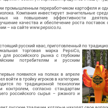
сии промышленным переработчиком картофеля и од
молока. Компания инвестирует значительные сред
енных на повышение эффективности деятель
лучшение качества и обеспечение роста поставок 
и – на сайте www.pepsico.ru.
астоящий русский квас, приготовленный по традици
икальная
торговая марка PepsiCo,
о для российского рынка с глубоким
ийским потребителям и русским
первые появился на полках в апреле
ел войти в тройку игроков в категории.
одится по традиционной технологии
м контролем, согласно стандартам
шего российского сырья – ржаного и
ляет русские традиции, которые находят свое вопл