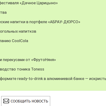
 фестиваля «Дачное Царицыно»
ства
еские напитки в портфеле «АБРАУ-ДЮРСО»
когольных напитков
панию CoolCola
и перекусами от «ФрутоНяня»
зводство тоника Toness
формате ready-to-drink в алюминиевой банке — искрист