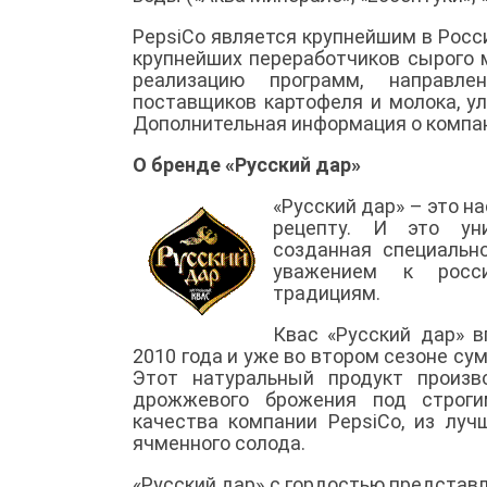
PepsiCo является крупнейшим в Рос
крупнейших переработчиков сырого 
реализацию программ, направл
поставщиков картофеля и молока, у
Дополнительная информация о компани
О бренде «Русский дар»
«Русский дар» – это н
рецепту. И это ун
созданная специальн
уважением к росс
традициям.
Квас «Русский дар» в
2010 года и уже во втором сезоне сум
Этот натуральный продукт произв
дрожжевого брожения под строги
качества компании PepsiCo, из луч
ячменного солода.
«Русский дар» с гордостью представ