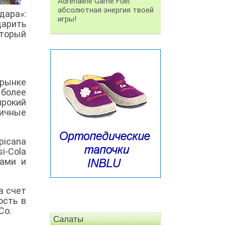
Adrenaline Game Fuel:
абсолютная энергия твоей
ара»:
игры!
арить
оторый
 рынке
 более
рокий
ничные
picana
i-Cola
тами и
а счет
ость в
Co.
Салаты