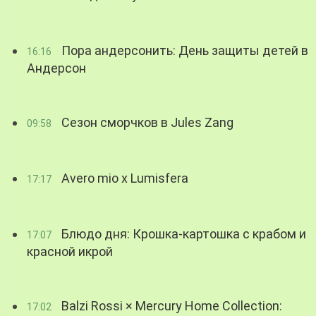
Пора андерсонить: День защиты детей в
16:16
Андерсон
Сезон сморчков в Jules Zang
09:58
Avero mio x Lumisfera
17:17
Блюдо дня: Крошка-картошка с крабом и
17:07
красной икрой
Balzi Rossi × Mercury Home Collection:
17:02