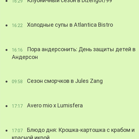
Клубничный сезон в Dizengof/99
16:29
Холодные супы в Atlantica Bistro
16:22
Пора андерсонить: День защиты детей в
16:16
Андерсон
Сезон сморчков в Jules Zang
09:58
Avero mio x Lumisfera
17:17
Блюдо дня: Крошка-картошка с крабом и
17:07
красной икрой