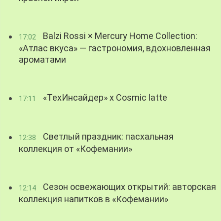
Balzi Rossi × Mercury Home Collection:
17:02
«Атлас вкуса» — гастрономия, вдохновленная
ароматами
«ТехИнсайдер» х Cosmic latte
17:11
Светлый праздник: пасхальная
12:38
коллекция от «Кофемании»
Сезон освежающих открытий: авторская
12:14
коллекция напитков в «Кофемании»