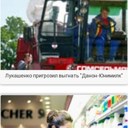
Лукашенко пригрозил выгнать "Данон-Юнимилк"