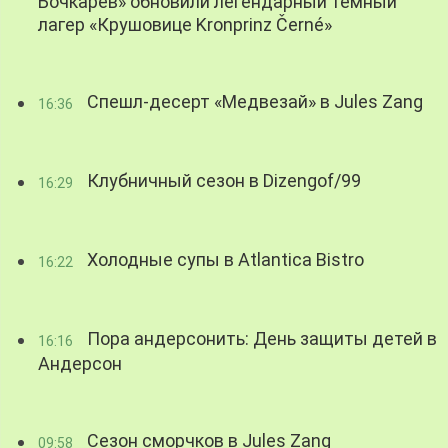
Бочкарев» обновили легендарный темный
лагер «Крушовице Kronprinz Černé»
Спешл-десерт «Медвезай» в Jules Zang
16:36
Клубничный сезон в Dizengof/99
16:29
Холодные супы в Atlantica Bistro
16:22
Пора андерсонить: День защиты детей в
16:16
Андерсон
Сезон сморчков в Jules Zang
09:58