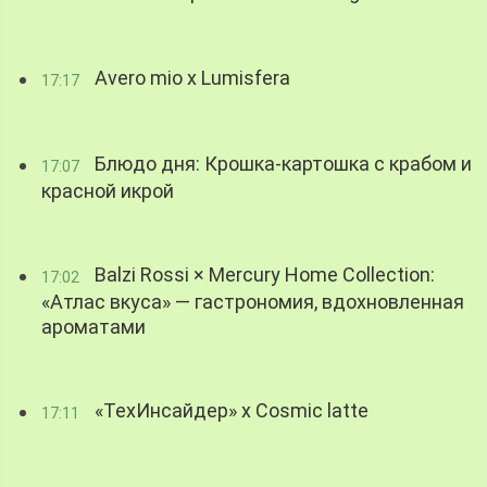
Avero mio x Lumisfera
17:17
Блюдо дня: Крошка-картошка с крабом и
17:07
красной икрой
Balzi Rossi × Mercury Home Collection:
17:02
«Атлас вкуса» — гастрономия, вдохновленная
ароматами
«ТехИнсайдер» х Cosmic latte
17:11