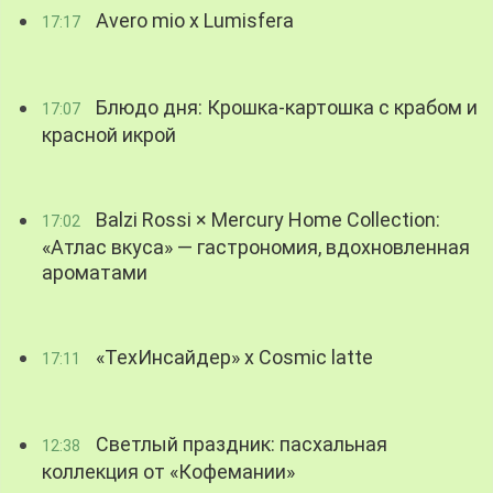
Avero mio x Lumisfera
17:17
Блюдо дня: Крошка-картошка с крабом и
17:07
красной икрой
Balzi Rossi × Mercury Home Collection:
17:02
«Атлас вкуса» — гастрономия, вдохновленная
ароматами
«ТехИнсайдер» х Cosmic latte
17:11
Светлый праздник: пасхальная
12:38
коллекция от «Кофемании»