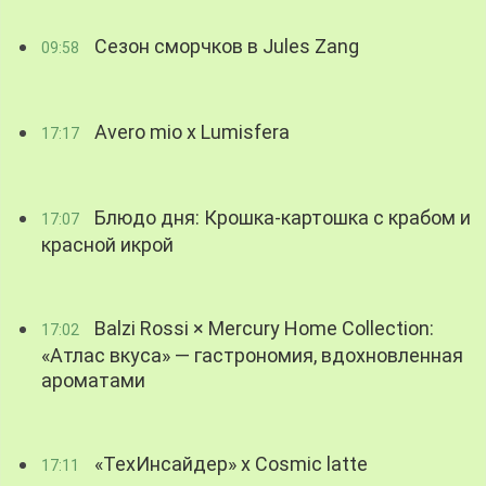
Сезон сморчков в Jules Zang
09:58
Avero mio x Lumisfera
17:17
Блюдо дня: Крошка-картошка с крабом и
17:07
красной икрой
Balzi Rossi × Mercury Home Collection:
17:02
«Атлас вкуса» — гастрономия, вдохновленная
ароматами
«ТехИнсайдер» х Cosmic latte
17:11