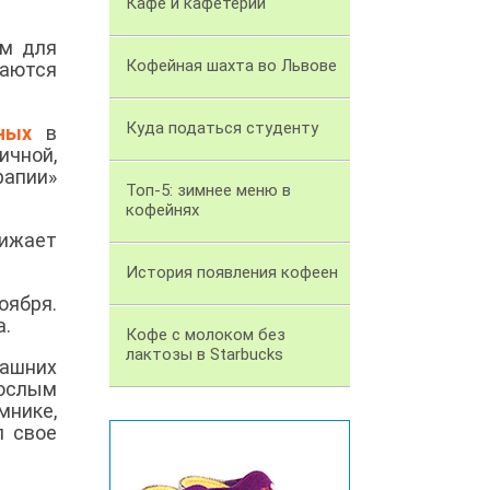
Кафе и кафетерий
ом для
Кофейная шахта во Львове
ваются
Куда податься студенту
ных
в
ичной,
рапии»
Топ-5: зимнее меню в
кофейнях
нижает
История появления кофеен
ября.
а.
Кофе с молоком без
лактозы в Starbucks
машних
рослым
мнике,
л свое