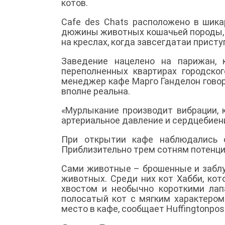
котов.
Cafe des Chats расположено в шик
дюжины животных кошачьей породы,
на креслах, когда завсегдатаи присту
Заведение нацелено на парижан,
переполненных квартирах городског
менеджер кафе Марго Ганделон говор
вполне реальна.
«Мурлыкание производит вибрации, 
артериальное давление и сердцебиени
При открытии кафе наблюдались о
Приблизительно трем сотням потенци
Сами животные – брошенные и заблу
животных. Среди них кот Хабби, ко
хвостом и необычно короткими лап
полосатый кот с мягким характером
место в кафе, сообщает Huffingtonpos