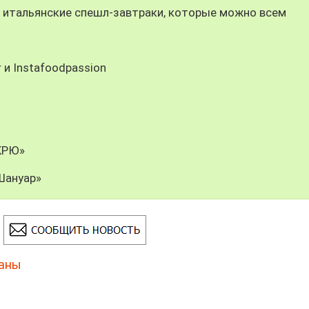
итальянские спешл-завтраки, которые можно всем
 и Instafoodpassion
КРЮ»
Шануар»
аны