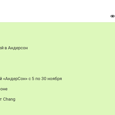
ей в Андерсон
й «АндерСон» с 5 по 30 ноября
Соне
т Chang