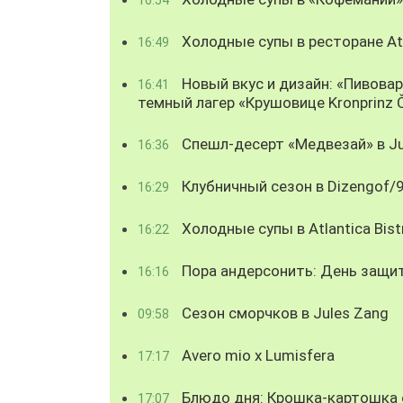
Холодные супы в ресторане Atl
16:49
Новый вкус и дизайн: «Пивова
16:41
темный лагер «Крушовице Kronprinz 
Спешл-десерт «Медвезай» в Ju
16:36
Клубничный сезон в Dizengof/
16:29
Холодные супы в Atlantica Bist
16:22
Пора андерсонить: День защи
16:16
Сезон сморчков в Jules Zang
09:58
Avero mio x Lumisfera
17:17
Блюдо дня: Крошка-картошка с
17:07