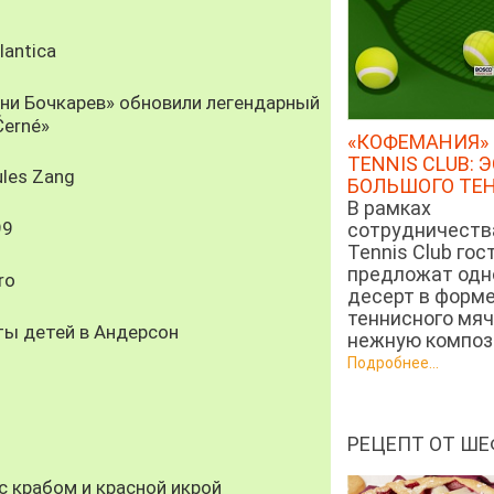
antica
рни Бочкарев» обновили легендарный
Černé»
«КОФЕМАНИЯ» 
TENNIS CLUB: 
les Zang
БОЛЬШОГО ТЕ
В рамках
99
сотрудничеств
Tennis Club гос
предложат од
ro
десерт в форм
теннисного мяч
ты детей в Андерсон
нежную компози
Подробнее...
РЕЦЕПТ ОТ ШЕ
 крабом и красной икрой