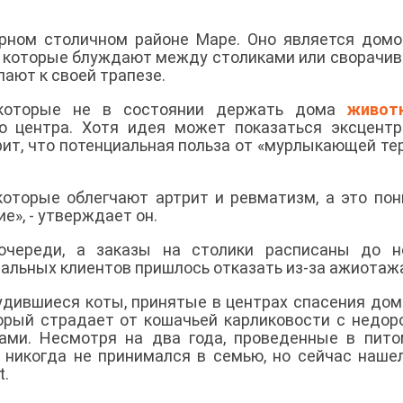
арном столичном районе Маре. Оно является дом
 которые блуждают между столиками или сворачи
пают к своей трапезе.
 которые не в состоянии держать дома
живот
о центра. Хотя идея может показаться эксцентр
ит, что потенциальная польза от «мурлыкающей те
которые облегчают артрит и ревматизм, а это по
е», - утверждает он.
череди, а заказы на столики расписаны до но
альных клиентов пришлось отказать из-за ажиотаж
дившиеся коты, принятые в центрах спасения до
торый страдает от кошачьей карликовости с недо
ами. Несмотря на два года, проведенные в пито
 никогда не принимался в семью, но сейчас наше
t.