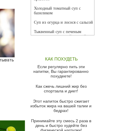
Холодный томатный суп с
базиликом
Суп из огурца и лосося с сальсой
Тыквенный суп с печеным
чесноком и томатной сальсой
Грибной суп
Томатный суп с кремом из
КАК ПОХУДЕТЬ
тывать
красного перца
Если регулярно пить эти
Парижский луковый суп
напитки, Вы гарантированно
похудеете!
Суп из спаржи и горошка с
сыром пармезан
Как сжечь лишний жир без
спортзала и диет!
Суп-крем из цветной капусты
Этот напиток быстро сжигает
Французский луковый суп
избыток жира на вашей талии и
бедрах!
Суп из баклажанов с моцареллой
и гремолатой
Принимайте эту смесь 2 раза в
Грибной крем-суп с кростини с
день и быстро худейте без
козьим сыром
физической нагрузки!