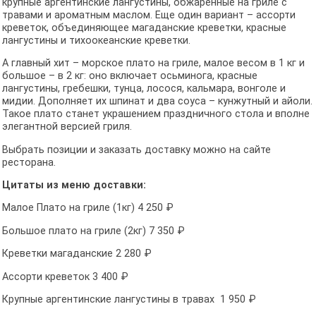
крупные аргентинские лангустины, обжаренные на гриле с
травами и ароматным маслом. Еще один вариант – ассорти
креветок, объединяющее магаданские креветки, красные
лангустины и тихоокеанские креветки.
А главный хит – морское плато на гриле, малое весом в 1 кг и
большое – в 2 кг: оно включает осьминога, красные
лангустины, гребешки, тунца, лосося, кальмара, вонголе и
мидии. Дополняет их шпинат и два соуса – кунжутный и айоли.
Такое плато станет украшением праздничного стола и вполне
элегантной версией гриля.
Выбрать позиции и заказать доставку можно на сайте
ресторана.
Цитаты из меню доставки:
Малое Плато на гриле (1кг) 4 250 ₽
Большое плато на гриле (2кг) 7 350 ₽
Креветки магаданские 2 280 ₽
Ассорти креветок 3 400 ₽
Крупные аргентинские лангустины в травах 1 950 ₽