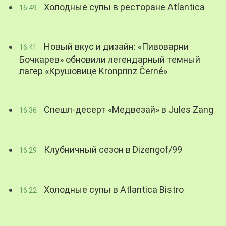
Холодные супы в ресторане Atlantica
16:49
Новый вкус и дизайн: «Пивоварни
16:41
Бочкарев» обновили легендарный темный
лагер «Крушовице Kronprinz Černé»
Спешл-десерт «Медвезай» в Jules Zang
16:36
Клубничный сезон в Dizengof/99
16:29
Холодные супы в Atlantica Bistro
16:22